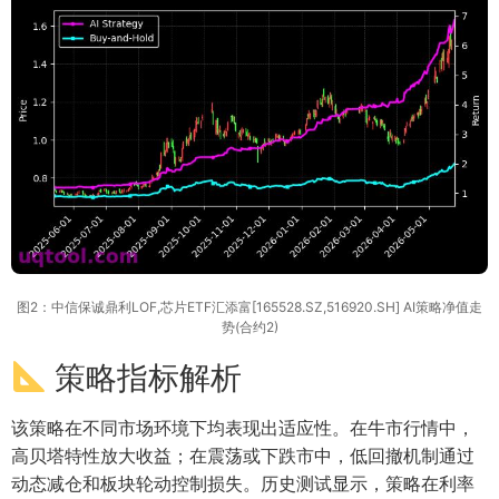
图2：中信保诚鼎利LOF,芯片ETF汇添富[165528.SZ,516920.SH] AI策略净值走
势(合约2)
策略指标解析
该策略在不同市场环境下均表现出适应性。在牛市行情中，
高贝塔特性放大收益；在震荡或下跌市中，低回撤机制通过
动态减仓和板块轮动控制损失。历史测试显示，策略在利率