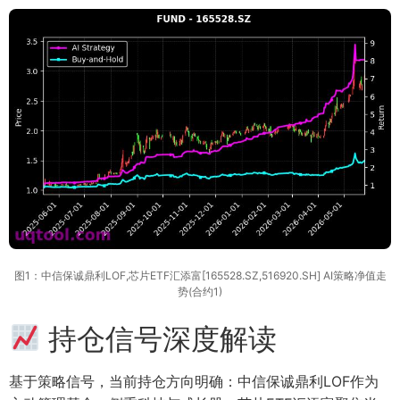
图1：中信保诚鼎利LOF,芯片ETF汇添富[165528.SZ,516920.SH] AI策略净值走
势(合约1)
持仓信号深度解读
基于策略信号，当前持仓方向明确：中信保诚鼎利LOF作为