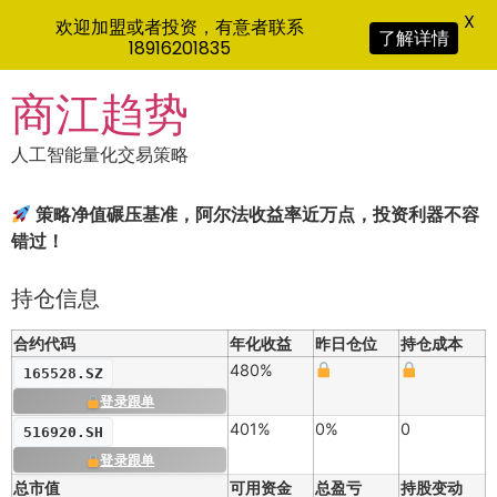
X
欢迎加盟或者投资，有意者联系
了解详情
18916201835
Skip
商江趋势
to
content
人工智能量化交易策略
策略净值碾压基准，阿尔法收益率近万点，投资利器不容
错过！
持仓信息
合约代码
年化收益
昨日仓位
持仓成本
480%
165528.SZ
登录跟单
401%
0%
0
516920.SH
登录跟单
总市值
可用资金
总盈亏
持股变动