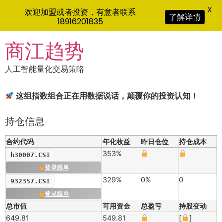
X
欢迎加盟或者投资，有意者联系
了解详情
18916201835
Skip
商江趋势
to
content
人工智能量化交易策略
这组指数组合正在用数据说话，颠覆你的投资认知！
持仓信息
合约代码
年化收益
昨日仓位
持仓成本
353%
h30007.CSI
登录跟单
329%
0%
0
932357.CSI
登录跟单
总市值
可用资金
总盈亏
持股变动
649.81
549.81
[
]