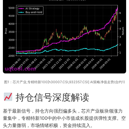
图1：芯片产业,专精特新100[h30007.CSI,932357.CSI] AI策略净值走势(合约1)
持仓信号深度解读
基于最新信号，持仓方向强烈偏多头，芯片产业板块领涨力
量集中，专精特新100中的中小市值成长股提供弹性支撑。空
头力量微弱，市场情绪积极，资金持续流入。