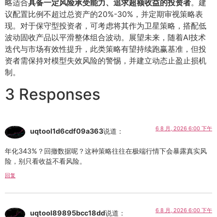
略适合
具备一定风险承受能力、追求超额收益的投资者
。建
议配置比例不超过总资产的20%-30%，并定期审视策略表
现。对于保守型投资者，可考虑将其作为卫星策略，搭配低
波动固收产品以平滑整体组合波动。展望未来，随着AI技术
迭代与市场有效性提升，此类策略有望持续跑赢基准，但投
资者需保持对模型失效风险的警惕，并建立动态止盈止损机
制。
3 Responses
6 8 月, 2026 6:00 下午
uqtool1d6cdf09a363
说道：
年化343%？回撤数据呢？这种策略往往在极端行情下会暴露真实风
险，别只看收益不看风险。
回复
6 8 月, 2026 6:00 下午
uqtool89895bcc18dd
说道：