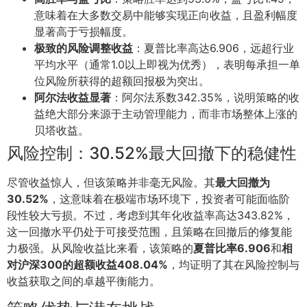
意味着在大多数交易中能够实现正向收益，且盈利幅度
显著高于亏损幅度。
极致的风险调整收益
：夏普比率高达6.906，远超行业
平均水平（通常1.0以上即视为优秀），表明每承担一单
位风险所获得的超额回报极为突出。
阿尔法收益显著
：阿尔法系数342.35%，说明策略的收
益绝大部分来源于主动管理能力，而非市场整体上涨的
贝塔收益。
风险控制：30.52%最大回撤下的稳健性
尽管收益惊人，但该策略并非毫无风险。其
最大回撤为
30.52%
，这意味着在极端市场环境下，投资者可能面临阶
段性较大亏损。不过，考虑到其年化收益率高达343.82%，
这一回撤水平仍处于可接受范围，且策略在回撤后的修复能
力极强。从风险收益比来看，该策略的
夏普比率6.906
和
相
对沪深300的超额收益408.04%
，均证明了其在风险控制与
收益获取之间的卓越平衡能力。