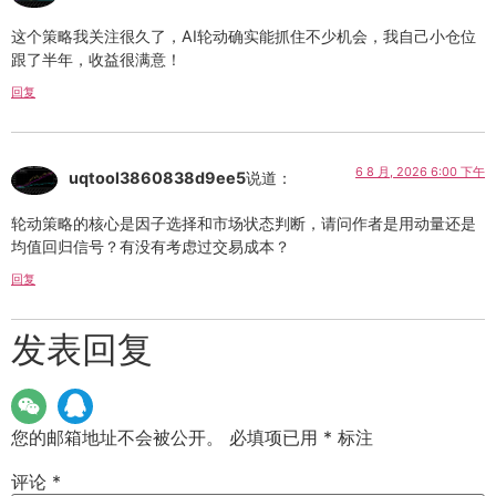
这个策略我关注很久了，AI轮动确实能抓住不少机会，我自己小仓位
跟了半年，收益很满意！
回复
6 8 月, 2026 6:00 下午
uqtool3860838d9ee5
说道：
轮动策略的核心是因子选择和市场状态判断，请问作者是用动量还是
均值回归信号？有没有考虑过交易成本？
回复
发表回复
您的邮箱地址不会被公开。
必填项已用
*
标注
评论
*