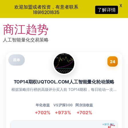
X
欢迎加盟或者投资，有意者联系
了解详情
18916201835
Skip
商江趋势
to
content
人工智能量化交易策略
跟单
24
TOP14期权UQTOOL.COM人工智能量化轮动策略
根据策略排行榜的高级评分买入前 TOP14期权，每日轮动一次...
年化收益
VS沪深300
阿尔法收益
+702%
+973%
+702%
+911.0%