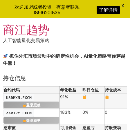
X
欢迎加盟或者投资，有意者联系
了解详情
18916201835
Skip
商江趋势
to
content
人工智能量化交易策略
抓住外汇市场波动中的确定性机会，AI量化策略带你穿越
牛熊！
持仓信息
合约代码
年化收益
昨日仓位
持仓成本
91%
USDMXN.FXCM
登录跟单
183%
0%
0
ZARJPY.FXCM
登录跟单
总市值
可用资金
总盈亏
持股变动