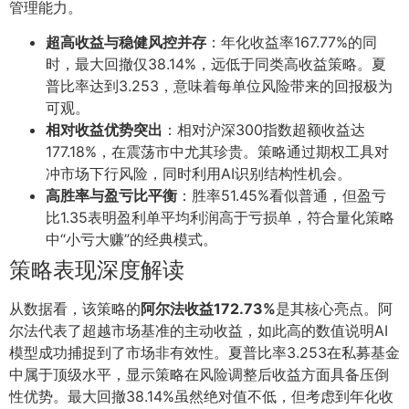
管理能力。
超高收益与稳健风控并存
：年化收益率167.77%的同
时，最大回撤仅38.14%，远低于同类高收益策略。夏
普比率达到3.253，意味着每单位风险带来的回报极为
可观。
相对收益优势突出
：相对沪深300指数超额收益达
177.18%，在震荡市中尤其珍贵。策略通过期权工具对
冲市场下行风险，同时利用AI识别结构性机会。
高胜率与盈亏比平衡
：胜率51.45%看似普通，但盈亏
比1.35表明盈利单平均利润高于亏损单，符合量化策略
中“小亏大赚”的经典模式。
策略表现深度解读
从数据看，该策略的
阿尔法收益172.73%
是其核心亮点。阿
尔法代表了超越市场基准的主动收益，如此高的数值说明AI
模型成功捕捉到了市场非有效性。夏普比率3.253在私募基金
中属于顶级水平，显示策略在风险调整后收益方面具备压倒
性优势。最大回撤38.14%虽然绝对值不低，但考虑到年化收