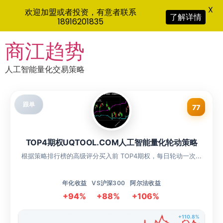
X
欢迎加盟或者投资，有意者联系
了解详情
18916201835
Skip
商江趋势
to
content
人工智能量化交易策略
跟单
77
TOP4期权UQTOOL.COM人工智能量化轮动策略
根据策略排行榜的高级评分买入前 TOP4期权，每日轮动一次...
年化收益
VS沪深300
阿尔法收益
+94%
+88%
+106%
+110.8%