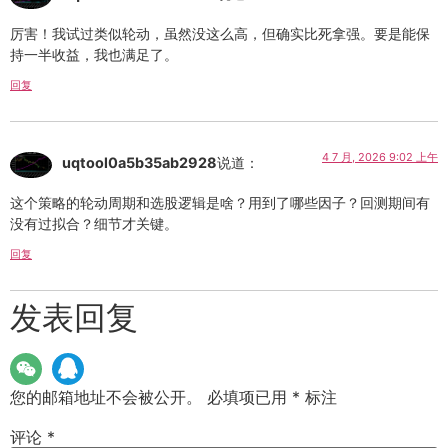
厉害！我试过类似轮动，虽然没这么高，但确实比死拿强。要是能保
持一半收益，我也满足了。
回复
4 7 月, 2026 9:02 上午
uqtool0a5b35ab2928
说道：
这个策略的轮动周期和选股逻辑是啥？用到了哪些因子？回测期间有
没有过拟合？细节才关键。
回复
发表回复
您的邮箱地址不会被公开。
必填项已用
*
标注
评论
*