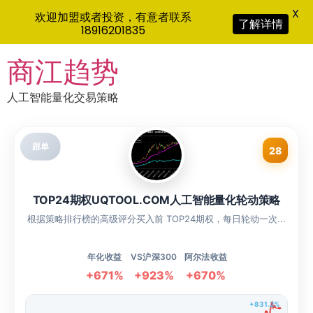
X
欢迎加盟或者投资，有意者联系
了解详情
18916201835
Skip
商江趋势
to
content
人工智能量化交易策略
跟单
28
TOP24期权UQTOOL.COM人工智能量化轮动策略
根据策略排行榜的高级评分买入前 TOP24期权，每日轮动一次...
年化收益
VS沪深300
阿尔法收益
+671%
+923%
+670%
+831.2%