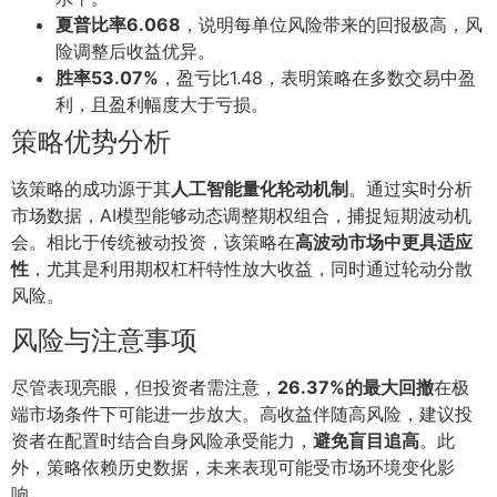
夏普比率6.068
，说明每单位风险带来的回报极高，风
险调整后收益优异。
胜率53.07%
，盈亏比1.48，表明策略在多数交易中盈
利，且盈利幅度大于亏损。
策略优势分析
该策略的成功源于其
人工智能量化轮动机制
。通过实时分析
市场数据，AI模型能够动态调整期权组合，捕捉短期波动机
会。相比于传统被动投资，该策略在
高波动市场中更具适应
性
，尤其是利用期权杠杆特性放大收益，同时通过轮动分散
风险。
风险与注意事项
尽管表现亮眼，但投资者需注意，
26.37%的最大回撤
在极
端市场条件下可能进一步放大。高收益伴随高风险，建议投
资者在配置时结合自身风险承受能力，
避免盲目追高
。此
外，策略依赖历史数据，未来表现可能受市场环境变化影
响。