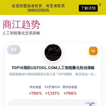
X
欢迎加盟或者投资，有意者联系
了解详情
18916201835
Skip
商江趋势
to
content
人工智能量化交易策略
跟单
15
TOP16期权UQTOOL.COM人工智能量化轮动策略
根据策略排行榜的高级评分买入前 TOP16期权，每日轮动一次...
年化收益
VS沪深300
阿尔法收益
+795%
+1,121%
+796%
+961.7%