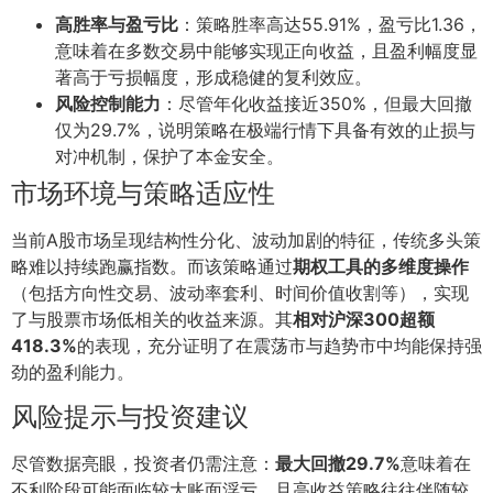
高胜率与盈亏比
：策略胜率高达55.91%，盈亏比1.36，
意味着在多数交易中能够实现正向收益，且盈利幅度显
著高于亏损幅度，形成稳健的复利效应。
风险控制能力
：尽管年化收益接近350%，但最大回撤
仅为29.7%，说明策略在极端行情下具备有效的止损与
对冲机制，保护了本金安全。
市场环境与策略适应性
当前A股市场呈现结构性分化、波动加剧的特征，传统多头策
略难以持续跑赢指数。而该策略通过
期权工具的多维度操作
（包括方向性交易、波动率套利、时间价值收割等），实现
了与股票市场低相关的收益来源。其
相对沪深300超额
418.3%
的表现，充分证明了在震荡市与趋势市中均能保持强
劲的盈利能力。
风险提示与投资建议
尽管数据亮眼，投资者仍需注意：
最大回撤29.7%
意味着在
不利阶段可能面临较大账面浮亏，且高收益策略往往伴随较