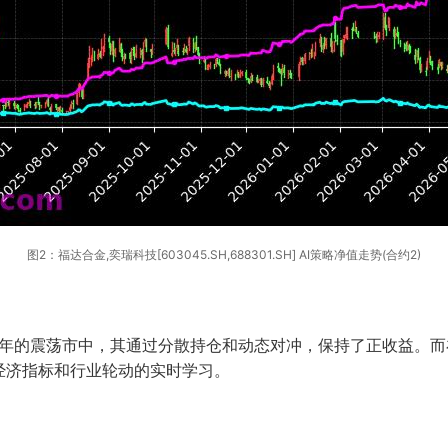
图2：福达合金,奕瑞科技[603045.SH,688301.SH] AI策略净值走势(合约2)
3年的震荡市中，其通过分散持仓和动态对冲，保持了正收益。而在
经济指标和行业轮动的实时学习。