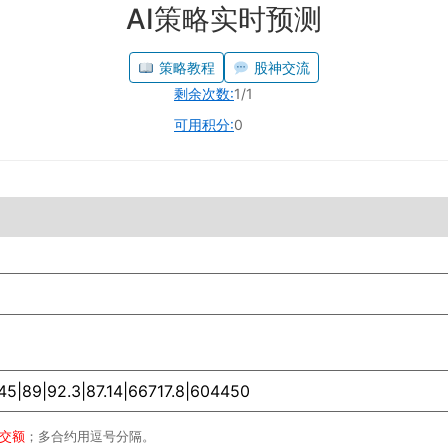
AI策略实时预测
策略教程
股神交流
剩余次数:
1/1
可用积分:
0
成交额
；多合约用逗号分隔。