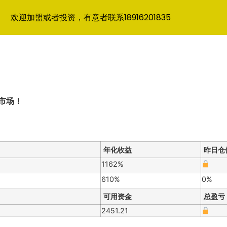
欢迎加盟或者投资，有意者联系18916201835
市场！
年化收益
昨日仓
1162%
610%
0%
可用资金
总盈亏
2451.21