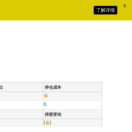
X
了解详情
位
持仓成本
0
持股变动
[
]