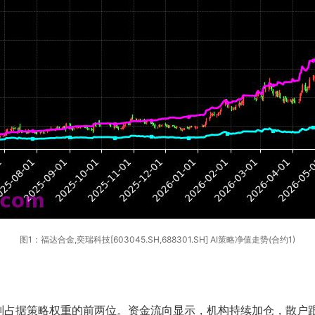
图1：福达合金,奕瑞科技[603045.SH,688301.SH] AI策略净值走势(合约1)
别占据策略权重的前两位。资金流向显示，机构持续加仓，散户