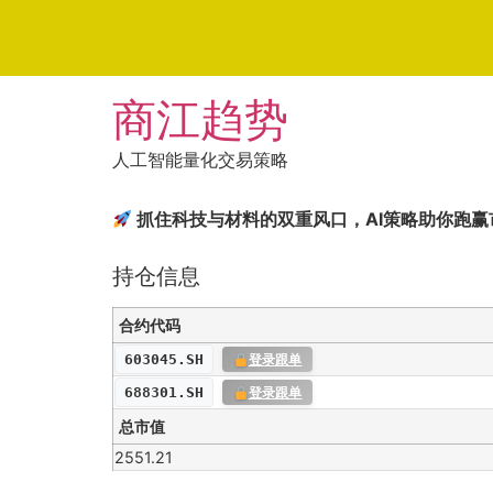
Skip
商江趋势
to
content
人工智能量化交易策略
抓住科技与材料的双重风口，AI策略助你跑赢
持仓信息
合约代码
603045.SH
登录跟单
688301.SH
登录跟单
总市值
2551.21