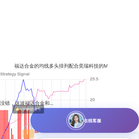
均线多头排列配合奕瑞科技的MACD金叉，...
和...
在线客服