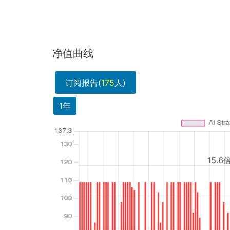
净值曲线
订阅报告(
175
人)
1年
15.6倍净值？回测数据