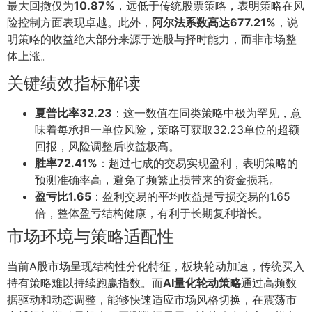
最大回撤仅为
10.87%
，远低于传统股票策略，表明策略在风
险控制方面表现卓越。此外，
阿尔法系数高达677.21%
，说
明策略的收益绝大部分来源于选股与择时能力，而非市场整
体上涨。
关键绩效指标解读
夏普比率32.23
：这一数值在同类策略中极为罕见，意
味着每承担一单位风险，策略可获取32.23单位的超额
回报，风险调整后收益极高。
胜率72.41%
：超过七成的交易实现盈利，表明策略的
预测准确率高，避免了频繁止损带来的资金损耗。
盈亏比1.65
：盈利交易的平均收益是亏损交易的1.65
倍，整体盈亏结构健康，有利于长期复利增长。
市场环境与策略适配性
当前A股市场呈现结构性分化特征，板块轮动加速，传统买入
持有策略难以持续跑赢指数。而
AI量化轮动策略
通过高频数
据驱动和动态调整，能够快速适应市场风格切换，在震荡市