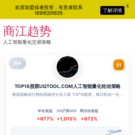
X
欢迎加盟或者投资，有意者联系
了解详情
18916201835
Skip
商江趋势
to
content
人工智能量化交易策略
跟单
21
TOP16股票UQTOOL.COM人工智能量化轮动策略
根据策略排行榜的高级评分买入前 TOP16股票，每日轮动一次...
年化收益
VS沪深300
阿尔法收益
+677%
+1,013%
+672%
+504.2%