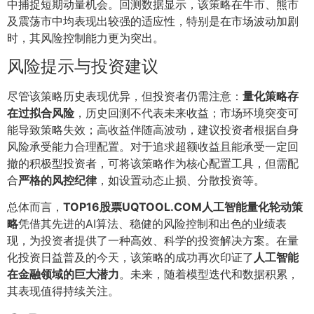
中捕捉短期动量机会。回测数据显示，该策略在牛市、熊市
及震荡市中均表现出较强的适应性，特别是在市场波动加剧
时，其风险控制能力更为突出。
风险提示与投资建议
尽管该策略历史表现优异，但投资者仍需注意：
量化策略存
在过拟合风险
，历史回测不代表未来收益；市场环境突变可
能导致策略失效；高收益伴随高波动，建议投资者根据自身
风险承受能力合理配置。对于追求超额收益且能承受一定回
撤的积极型投资者，可将该策略作为核心配置工具，但需配
合
严格的风控纪律
，如设置动态止损、分散投资等。
总体而言，
TOP16股票UQTOOL.COM人工智能量化轮动策
略
凭借其先进的AI算法、稳健的风险控制和出色的业绩表
现，为投资者提供了一种高效、科学的投资解决方案。在量
化投资日益普及的今天，该策略的成功再次印证了
人工智能
在金融领域的巨大潜力
。未来，随着模型迭代和数据积累，
其表现值得持续关注。