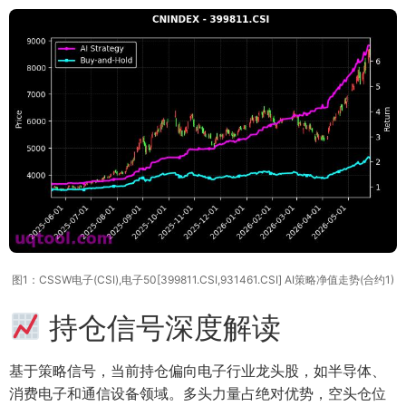
图1：CSSW电子(CSI),电子50[399811.CSI,931461.CSI] AI策略净值走势(合约1)
持仓信号深度解读
基于策略信号，当前持仓偏向电子行业龙头股，如半导体、
消费电子和通信设备领域。多头力量占绝对优势，空头仓位