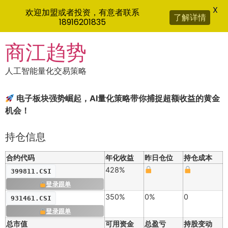
X
欢迎加盟或者投资，有意者联系
了解详情
18916201835
Skip
商江趋势
to
content
人工智能量化交易策略
电子板块强势崛起，AI量化策略带你捕捉超额收益的黄金
机会！
持仓信息
合约代码
年化收益
昨日仓位
持仓成本
428%
399811.CSI
登录跟单
350%
0%
0
931461.CSI
登录跟单
总市值
可用资金
总盈亏
持股变动