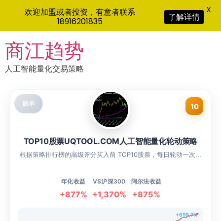
X
欢迎加盟或者投资，有意者联系
了解详情
18916201835
Skip
商江趋势
to
content
人工智能量化交易策略
跟单
10
TOP10股票UQTOOL.COM人工智能量化轮动策略
根据策略排行榜的高级评分买入前 TOP10股票，每日轮动一次...
年化收益
VS沪深300
阿尔法收益
+877%
+1,370%
+875%
+659.7%