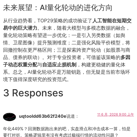
未来展望：AI量化轮动的进化方向
从行业趋势看，TOP29策略的成功验证了
人工智能在短期交
易中的巨大潜力
。未来，随着大模型与多模态数据的融合，
量化轮动策略有望进一步优化：一是引入另类数据（如舆
情、卫星图像）提升预测维度；二是强化风险平价模型，将
回撤控制在更严格区间；三是探索跨资产轮动（如股票与商
品、债券的联动）。对于专业投资者，可借鉴该策略的
多因
子动态权重分配
与
自适应止损机制
，构建更稳健的量化体
系。总之，AI量化轮动不是万能钥匙，但无疑是当前市场环
境下值得深度研究的投资范式。
3 Responses
11 6 月, 2026 9:00 上午
uqtooldd63b62f240e
说道：
年化449%？回测数据跑出来的吧，实盘滑点和冲击成本一算，怕是
要打对折。策略逻辑里有没有考虑过极端行情的流动性问题？