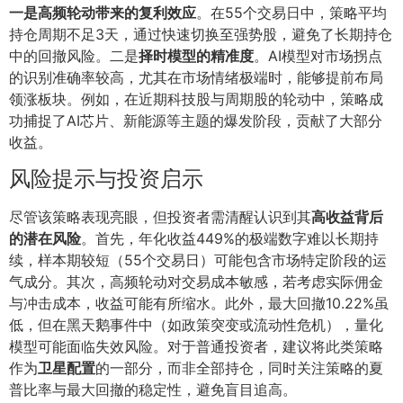
一是高频轮动带来的复利效应
。在55个交易日中，策略平均
持仓周期不足3天，通过快速切换至强势股，避免了长期持仓
中的回撤风险。二是
择时模型的精准度
。AI模型对市场拐点
的识别准确率较高，尤其在市场情绪极端时，能够提前布局
领涨板块。例如，在近期科技股与周期股的轮动中，策略成
功捕捉了AI芯片、新能源等主题的爆发阶段，贡献了大部分
收益。
风险提示与投资启示
尽管该策略表现亮眼，但投资者需清醒认识到其
高收益背后
的潜在风险
。首先，年化收益449%的极端数字难以长期持
续，样本期较短（55个交易日）可能包含市场特定阶段的运
气成分。其次，高频轮动对交易成本敏感，若考虑实际佣金
与冲击成本，收益可能有所缩水。此外，最大回撤10.22%虽
低，但在黑天鹅事件中（如政策突变或流动性危机），量化
模型可能面临失效风险。对于普通投资者，建议将此类策略
作为
卫星配置
的一部分，而非全部持仓，同时关注策略的夏
普比率与最大回撤的稳定性，避免盲目追高。