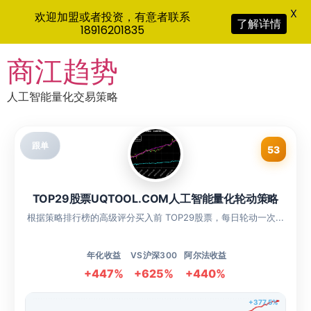
X
欢迎加盟或者投资，有意者联系
了解详情
18916201835
Skip
商江趋势
to
content
人工智能量化交易策略
跟单
53
TOP29股票UQTOOL.COM人工智能量化轮动策略
根据策略排行榜的高级评分买入前 TOP29股票，每日轮动一次...
年化收益
VS沪深300
阿尔法收益
+447%
+625%
+440%
+377.5%