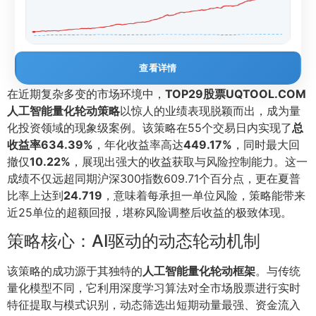
查看详情
在近期复杂多变的市场环境中，
TOP29股票UQTOOL.COM
人工智能量化轮动策略
以惊人的业绩表现脱颖而出，成为量
化投资领域的现象级案例。该策略在55个交易日内实现了
总
收益率634.39%
，年化收益率高达
449.17%
，同时最大回
撤仅
10.22%
，展现出强大的收益获取与风险控制能力。这一
成绩不仅远超同期沪深300指数609.71个百分点，更在夏普
比率上达到
24.719
，意味着每承担一单位风险，策略能带来
近25单位的超额回报，堪称风险调整后收益的极致体现。
策略核心：AI驱动的动态轮动机制
该策略的成功源于其独特的
人工智能量化轮动框架
。与传统
量化模型不同，它利用深度学习算法对全市场股票进行实时
特征提取与模式识别，动态筛选出短期动量最强、资金流入