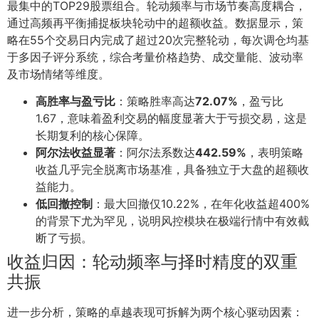
最集中的TOP29股票组合。轮动频率与市场节奏高度耦合，
通过高频再平衡捕捉板块轮动中的超额收益。数据显示，策
略在55个交易日内完成了超过20次完整轮动，每次调仓均基
于多因子评分系统，综合考量价格趋势、成交量能、波动率
及市场情绪等维度。
高胜率与盈亏比
：策略胜率高达
72.07%
，盈亏比
1.67，意味着盈利交易的幅度显著大于亏损交易，这是
长期复利的核心保障。
阿尔法收益显著
：阿尔法系数达
442.59%
，表明策略
收益几乎完全脱离市场基准，具备独立于大盘的超额收
益能力。
低回撤控制
：最大回撤仅10.22%，在年化收益超400%
的背景下尤为罕见，说明风控模块在极端行情中有效截
断了亏损。
收益归因：轮动频率与择时精度的双重
共振
进一步分析，策略的卓越表现可拆解为两个核心驱动因素：