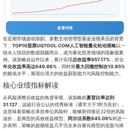
查看详情
在近期市场波动加剧、多数主动管理型基金业绩承压的背景
下，
TOP16股票UQTOOL.COM人工智能量化轮动策略
以一
组令人惊叹的数据脱颖而出，成为量化投资领域的现象级案
例。该策略自运作以来，累计实现
总收益率957.17%
，折合
年化收益率高达649.66%
，同时将
最大回撤控制在10.85%
的极低水平，展现出强大的收益获取能力与风险控制能力。
核心业绩指标解读
从风险调整后收益的角度审视，该策略的
夏普比率达到
31.127
，远超行业公认的优秀标准（通常大于1即为良好）。
这意味着策略在承担单位风险时，能够获得接近32倍的风险
溢价，是典型的高效收益模型。
阿尔法系数645.09%
则进一
步表明，策略的超额收益几乎完全来自量化模型的选股与择