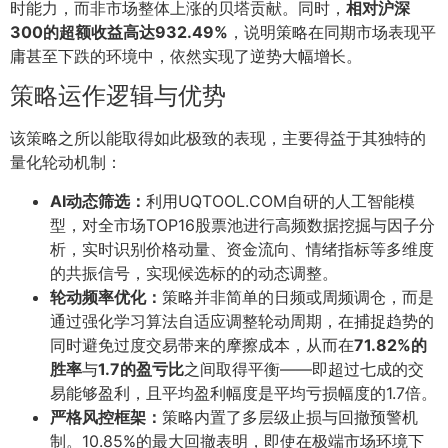
时能力，而非市场整体上涨的贝塔贡献。同时，
相对沪深
300的超额收益高达932.49%
，说明策略在同期市场表现平
庸甚至下跌的环境中，依然实现了逆势大幅增长。
策略运作逻辑与优势
该策略之所以能取得如此极致的表现，主要得益于其独特的
量化轮动机制：
AI动态筛选：
利用UQTOOL.COM自研的人工智能模
型，对全市场TOP16股票池进行高频数据挖掘与因子分
析，实时识别价格动量、资金流向、情绪指标等多维度
的共振信号，实现候选标的的动态调整。
轮动频率优化：
策略并非简单的日频或周频调仓，而是
通过强化学习算法自适应调整轮动周期，在捕捉趋势的
同时避免过度交易带来的摩擦成本，从而在
71.82%的
胜率
与
1.7的盈亏比
之间取得平衡——即超过七成的交
易能够盈利，且平均盈利幅度是平均亏损幅度的1.7倍。
严格风控框架：
策略内置了多层级止损与回撤预警机
制。10.85%的最大回撤表明，即使在极端市场环境下