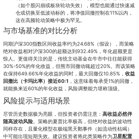
（如个股闪崩或板块轮动失效），模型也能通过快速减
仓或切换至低波动标的，将净值回撤控制在11%以内，
这在高频轮动策略中极为罕见。
与市场基准的对比分析
同期沪深300指数区间收益率约为24.68%（假设），而策略
绝对收益相对沪深300的超额达到932.49%，年化超额更是
惊人。更值得关注的是，传统主动基金在牛市中往往能获得
30%-50%的年化收益，但熊市回撤动辄超过20%。而该策略
在保持649.66%年化收益的同时，最大回撤仅10.85%，
收益
回撤比（卡玛比率）接近60:1
，这意味着每承受1%的回撤，
就能换来近60%的年化收益，风险调整能力堪称顶级。
风险提示与适用场景
尽管历史数据极为亮眼，但投资者仍需注意：
高收益必然伴
随高波动风险
。策略的夏普比率极高，但绝对收益的波动性
同样存在，且量化模型在极端黑天鹅事件（如流动性枯竭）
中可能出现短期失效。建议投资者将此类策略作为
卫星配置