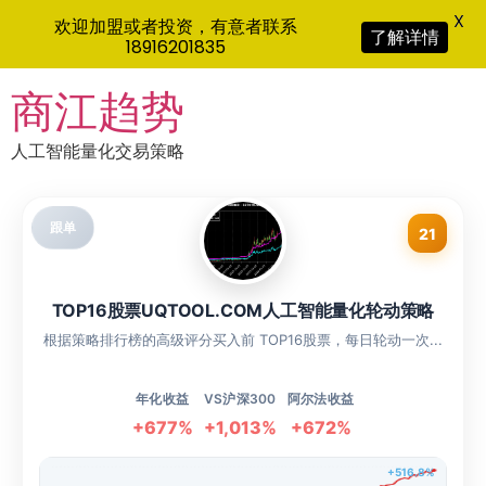
X
欢迎加盟或者投资，有意者联系
了解详情
18916201835
Skip
商江趋势
to
content
人工智能量化交易策略
跟单
21
TOP16股票UQTOOL.COM人工智能量化轮动策略
根据策略排行榜的高级评分买入前 TOP16股票，每日轮动一次...
年化收益
VS沪深300
阿尔法收益
+677%
+1,013%
+672%
+516.8%