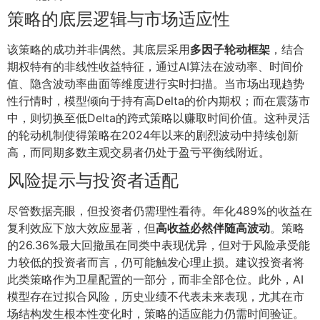
策略的底层逻辑与市场适应性
该策略的成功并非偶然。其底层采用
多因子轮动框架
，结合
期权特有的非线性收益特征，通过AI算法在波动率、时间价
值、隐含波动率曲面等维度进行实时扫描。当市场出现趋势
性行情时，模型倾向于持有高Delta的价内期权；而在震荡市
中，则切换至低Delta的跨式策略以赚取时间价值。这种灵活
的轮动机制使得策略在2024年以来的剧烈波动中持续创新
高，而同期多数主观交易者仍处于盈亏平衡线附近。
风险提示与投资者适配
尽管数据亮眼，但投资者仍需理性看待。年化489%的收益在
复利效应下放大效应显著，但
高收益必然伴随高波动
。策略
的26.36%最大回撤虽在同类中表现优异，但对于风险承受能
力较低的投资者而言，仍可能触发心理止损。建议投资者将
此类策略作为卫星配置的一部分，而非全部仓位。此外，AI
模型存在过拟合风险，历史业绩不代表未来表现，尤其在市
场结构发生根本性变化时，策略的适应能力仍需时间验证。