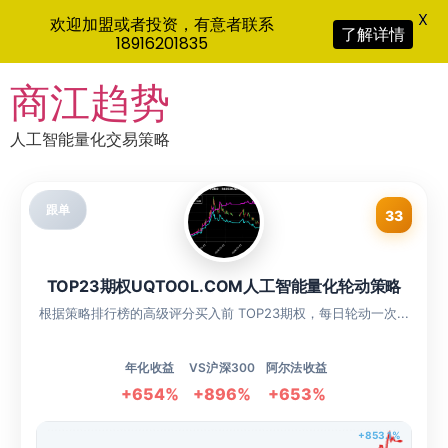
X
欢迎加盟或者投资，有意者联系
了解详情
18916201835
Skip
商江趋势
to
content
人工智能量化交易策略
跟单
33
TOP23期权UQTOOL.COM人工智能量化轮动策略
根据策略排行榜的高级评分买入前 TOP23期权，每日轮动一次...
年化收益
VS沪深300
阿尔法收益
+654%
+896%
+653%
+853.1%