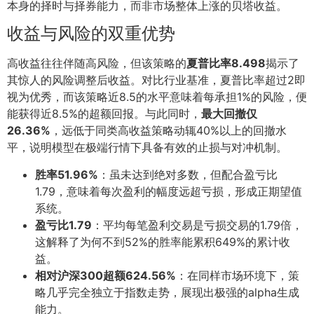
本身的择时与择券能力，而非市场整体上涨的贝塔收益。
收益与风险的双重优势
高收益往往伴随高风险，但该策略的
夏普比率8.498
揭示了
其惊人的风险调整后收益。对比行业基准，夏普比率超过2即
视为优秀，而该策略近8.5的水平意味着每承担1%的风险，便
能获得近8.5%的超额回报。与此同时，
最大回撤仅
26.36%
，远低于同类高收益策略动辄40%以上的回撤水
平，说明模型在极端行情下具备有效的止损与对冲机制。
胜率51.96%
：虽未达到绝对多数，但配合盈亏比
1.79，意味着每次盈利的幅度远超亏损，形成正期望值
系统。
盈亏比1.79
：平均每笔盈利交易是亏损交易的1.79倍，
这解释了为何不到52%的胜率能累积649%的累计收
益。
相对沪深300超额624.56%
：在同样市场环境下，策
略几乎完全独立于指数走势，展现出极强的alpha生成
能力。