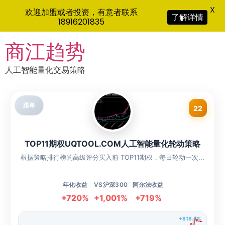
X
欢迎加盟或者投资，有意者联系
了解详情
18916201835
Skip
商江趋势
to
content
人工智能量化交易策略
跟单
22
TOP11期权UQTOOL.COM人工智能量化轮动策略
根据策略排行榜的高级评分买入前 TOP11期权，每日轮动一次...
年化收益
VS沪深300
阿尔法收益
+720%
+1,001%
+719%
+818.6%