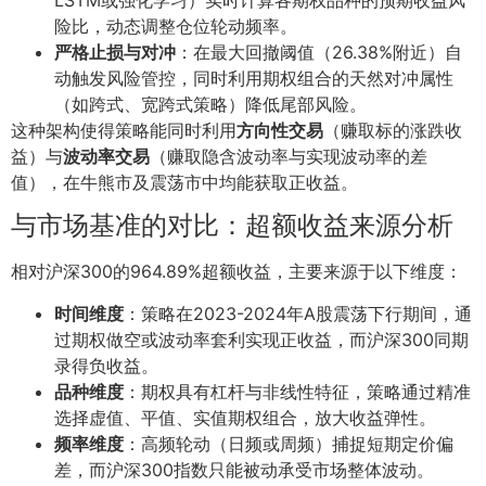
险比，动态调整仓位轮动频率。
严格止损与对冲
：在最大回撤阈值（26.38%附近）自
动触发风险管控，同时利用期权组合的天然对冲属性
（如跨式、宽跨式策略）降低尾部风险。
这种架构使得策略能同时利用
方向性交易
（赚取标的涨跌收
益）与
波动率交易
（赚取隐含波动率与实现波动率的差
值），在牛熊市及震荡市中均能获取正收益。
与市场基准的对比：超额收益来源分析
相对沪深300的964.89%超额收益，主要来源于以下维度：
时间维度
：策略在2023-2024年A股震荡下行期间，通
过期权做空或波动率套利实现正收益，而沪深300同期
录得负收益。
品种维度
：期权具有杠杆与非线性特征，策略通过精准
选择虚值、平值、实值期权组合，放大收益弹性。
频率维度
：高频轮动（日频或周频）捕捉短期定价偏
差，而沪深300指数只能被动承受市场整体波动。