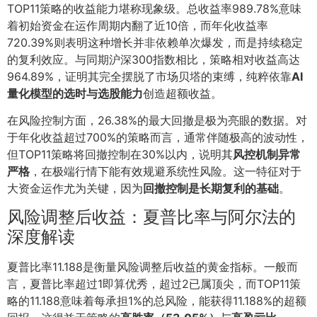
TOP11策略的收益能力堪称现象级。总收益率989.78%意味
着初始资金在运作周期内翻了近10倍，而年化收益率
720.39%则表明这种增长并非依赖单次爆发，而是持续稳定
的复利效应。与同期沪深300指数相比，策略相对收益高达
964.89%，证明其完全摆脱了市场贝塔的束缚，纯粹依靠
AI
量化模型的选时与选股能力
创造超额收益。
在风险控制方面，26.38%的最大回撤是极为亮眼的数据。对
于年化收益超过700%的策略而言，通常伴随极高的波动性，
但TOP11策略将回撤控制在30%以内，说明其
风控机制异常
严格
，在极端行情下能有效规避系统性风险。这一特征对于
大资金运作尤为关键，因为
回撤控制是长期复利的基础
。
风险调整后收益：夏普比率与阿尔法的
深度解读
夏普比率11.188是衡量风险调整后收益的黄金指标。一般而
言，夏普比率超过1即算优秀，超过2已属顶尖，而TOP11策
略的11.188意味着每承担1%的总风险，能获得11.188%的超额