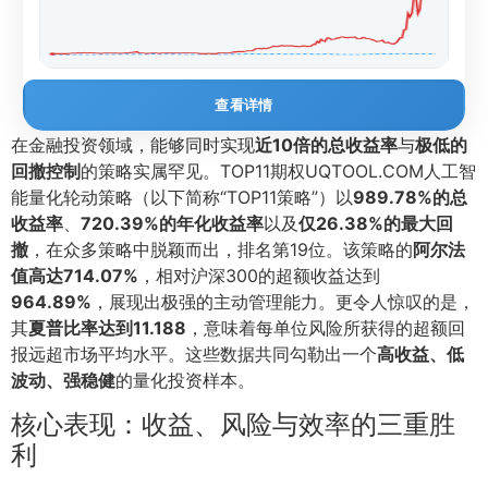
查看详情
在金融投资领域，能够同时实现
近10倍的总收益率
与
极低的
回撤控制
的策略实属罕见。TOP11期权UQTOOL.COM人工智
能量化轮动策略（以下简称“TOP11策略”）以
989.78%的总
收益率
、
720.39%的年化收益率
以及
仅26.38%的最大回
撤
，在众多策略中脱颖而出，排名第19位。该策略的
阿尔法
值高达714.07%
，相对沪深300的超额收益达到
964.89%
，展现出极强的主动管理能力。更令人惊叹的是，
其
夏普比率达到11.188
，意味着每单位风险所获得的超额回
报远超市场平均水平。这些数据共同勾勒出一个
高收益、低
波动、强稳健
的量化投资样本。
核心表现：收益、风险与效率的三重胜
利