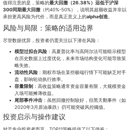
值得注意的是，策略的
最大回撤（26.38%）远低于沪深
300同期最大回撤
（约40%-50%），说明其超额收益并非以
承担更高风险为代价，而是真正意义上的
alpha创造
。
风险与局限：策略的适用边界
尽管数据优异，投资者仍需关注以下潜在风险：
模型过拟合风险
：高夏普比率与高阿尔法可能暗示模型
在历史数据上过度优化，未来市场结构变化可能导致策
略失效。
流动性风险
：期权市场在某些极端行情下可能缺乏对手
盘，影响轮动执行效率。
容量限制
：高收益策略通常资金容量有限，大规模资金
入场可能摊薄收益。
尾部事件冲击
：虽然回撤控制较好，但黑天鹅事件（如
2020年3月原油暴跌）仍可能突破风控阈值。
投资启示与操作建议
对于专业投资者而言，TOP11策略提供了以下借鉴：