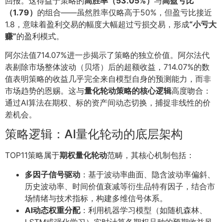
回报。这得益于策略的
高胜率（53.05%）
与
高盈亏比
（1.79）
的组合——虽然胜率仅略高于50%，但盈亏比接近
1.8，意味着盈利交易的幅度大幅超过亏损交易，形成
“小亏大
赚”
的盈利模式。
阿尔法值714.07%进一步揭示了策略的独立价值。阿尔法代
表剔除市场整体波动（贝塔）后的超额收益，714.07%的数
值表明策略的收益几乎完全来自模型自身的预测能力，而非
市场趋势的恩赐。这与
量化轮动策略的核心逻辑
高度吻合：
通过AI算法在期权、标的资产间动态切换，捕捉非线性的价
差机会。
策略逻辑：AI量化轮动的底层架构
TOP11策略属于
期权量化轮动
范畴，其核心机制包括：
多因子信号驱动
：基于波动率曲面、隐含波动率偏斜、
历史波动率、时间价值衰减等衍生品特有因子，结合市
场情绪与技术指标，构建多维信号体系。
AI动态权重分配
：利用机器学习模型（如随机森林、
LSTM或强化学习）实时计算各期权品种的预期收益风