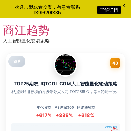
X
欢迎加盟或者投资，有意者联系
了解详情
18916201835
Skip
商江趋势
to
content
人工智能量化交易策略
跟单
40
TOP25期权UQTOOL.COM人工智能量化轮动策略
根据策略排行榜的高级评分买入前 TOP25期权，每日轮动一次...
年化收益
VS沪深300
阿尔法收益
+617%
+839%
+618%
+759.5%