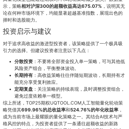
示，策略
相对沪深300的超额收益高达675.07%
，说明其无
论在何种市场环境下，均能显著超越基准指数，展现出色的
择时和选股能力。
投资启示与建议
对于追求高收益的激进型投资者，该策略提供了一个极具吸
引力的选择。但建议投资者注意以下几点：
分散投资
：不要将全部资金投入单一策略，可与其他低
风险资产组合，平衡整体波动。
长期持有
：高收益策略往往伴随短期波动，长期持有才
能充分享受复利效应。
定期复盘
：关注策略的持续表现，及时调整投资组合，
避免过度依赖单一模型。
综上所述，TOP25期权UQTOOL.COM人工智能量化轮动策
略凭借其
699.96%的总收益率
和
524.76%的年化收益率
，
成为当前市场上最耀眼的量化策略之一。其结合AI技术与严
格风控的特点，为投资者提供了一条通往超额收益的新路