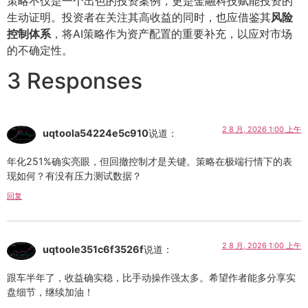
策略不仅是一个出色的投资案例，更是金融科技赋能投资的
生动证明。投资者在关注其高收益的同时，也应借鉴其
风险
控制体系
，将AI策略作为资产配置的重要补充，以应对市场
的不确定性。
3 Responses
2 8 月, 2026 1:00 上午
uqtoola54224e5c910
说道：
年化251%确实亮眼，但回撤控制才是关键。策略在极端行情下的表
现如何？有没有压力测试数据？
回复
2 8 月, 2026 1:00 上午
uqtoole351c6f3526f
说道：
跟车半年了，收益确实稳，比手动操作强太多。希望作者能多分享实
盘细节，继续加油！