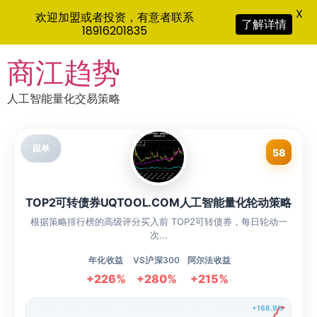
X
欢迎加盟或者投资，有意者联系
了解详情
18916201835
Skip
商江趋势
to
content
人工智能量化交易策略
跟单
58
TOP2可转债券UQTOOL.COM人工智能量化轮动策略
根据策略排行榜的高级评分买入前 TOP2可转债券，每日轮动一
次...
年化收益
VS沪深300
阿尔法收益
+226%
+280%
+215%
+168.9%