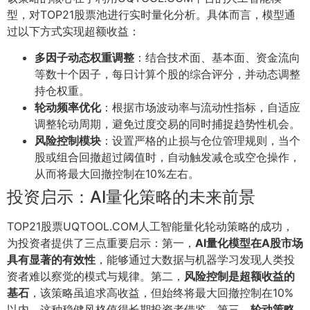
型，对TOP21股票池进行实时量化分析。具体而言，模型通
过以下方式实现超额收益：
多因子动态权重调整
：结合技术面、基本面、资金流向
等数十个因子，每日计算个股的综合评分，并动态调整
持仓权重。
轮动频率优化
：根据市场波动率与流动性指标，自适应
调整轮动周期，避免过度交易的同时捕捉趋势性机会。
风险控制模块
：设置严格的止损与仓位管理规则，当个
股或组合回撤超过阈值时，自动触发减仓或空仓操作，
从而将最大回撤控制在10%左右。
投资启示：AI量化策略的未来前景
TOP21股票UQTOOL.COM人工智能量化轮动策略的成功，
为投资者提供了三点重要启示：第一，
AI量化模型在A股市场
具有显著的有效性
，能够通过大数据与机器学习发现人类投
资者难以察觉的模式与规律。第二，
风险控制是超额收益的
基石
，该策略虽追求高收益，但始终将最大回撤控制在10%
以内，这种稳健风格值得长期投资者借鉴。第三，
轮动策略