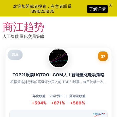
X
欢迎加盟或者投资，有意者联系
了解详情
18916201835
Skip
商江趋势
to
content
人工智能量化交易策略
跟单
37
TOP21股票UQTOOL.COM人工智能量化轮动策略
根据策略排行榜的高级评分买入前 TOP21股票，每日轮动一次...
年化收益
VS沪深300
阿尔法收益
+594%
+871%
+589%
+460.4%