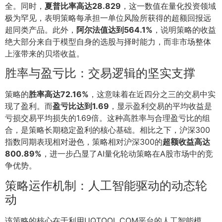
全。同时，
夏普比率高达28.829
，这一数值在量化投资领域
极为罕见，表明策略每承担一单位风险所获得的超额回报远
超同类产品。此外，
阿尔法值达到564.1%
，说明策略的收益
绝大部分来自于模型自身的选股与择时能力，而非市场整体
上涨带来的贝塔收益。
胜率与盈亏比：交易逻辑的坚实支撑
策略的
胜率高达72.16%
，这意味着在近四分之三的交易中实
现了盈利。而
盈亏比达到1.69
，显示盈利交易的平均收益是
亏损交易平均损失的1.69倍。这种高胜率与合理盈亏比的组
合，是策略长期稳定盈利的核心基础。相比之下，沪深300
指数同期表现相对逊色，策略相对沪深300的
超额收益高达
800.89%
，进一步凸显了AI量化轮动策略在A股市场中的竞
争优势。
策略运作机制：人工智能驱动的动态轮
动
该策略的核心在于利用UQTOOL.COM平台的人工智能模