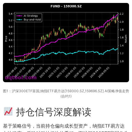
图1：沪深300ETF富国,纳指ETF易方达[159300.SZ,159696.SZ] AI策略净值走势
(合约1)
持仓信号深度解读
基于策略信号，当前持仓偏向成长型资产，纳指ETF易方达