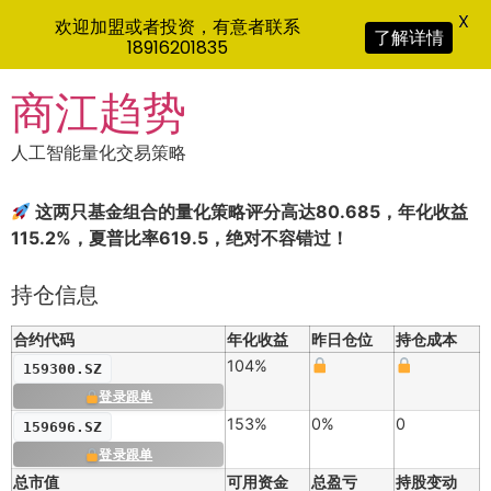
X
欢迎加盟或者投资，有意者联系
了解详情
18916201835
Skip
商江趋势
to
content
人工智能量化交易策略
这两只基金组合的量化策略评分高达80.685，年化收益
115.2%，夏普比率619.5，绝对不容错过！
持仓信息
合约代码
年化收益
昨日仓位
持仓成本
104%
159300.SZ
登录跟单
153%
0%
0
159696.SZ
登录跟单
总市值
可用资金
总盈亏
持股变动