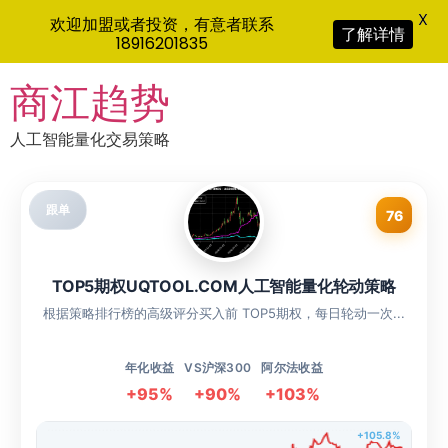
X
欢迎加盟或者投资，有意者联系
了解详情
18916201835
Skip
商江趋势
to
content
人工智能量化交易策略
跟单
76
TOP5期权UQTOOL.COM人工智能量化轮动策略
根据策略排行榜的高级评分买入前 TOP5期权，每日轮动一次...
年化收益
VS沪深300
阿尔法收益
+95%
+90%
+103%
+105.8%