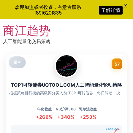
X
欢迎加盟或者投资，有意者联系
了解详情
18916201835
Skip
商江趋势
to
content
人工智能量化交易策略
跟单
57
TOP1可转债券UQTOOL.COM人工智能量化轮动策略
根据策略排行榜的高级评分买入前 TOP1可转债券，每日轮动一次...
年化收益
VS沪深300
阿尔法收益
+266%
+340%
+253%
+208.6%