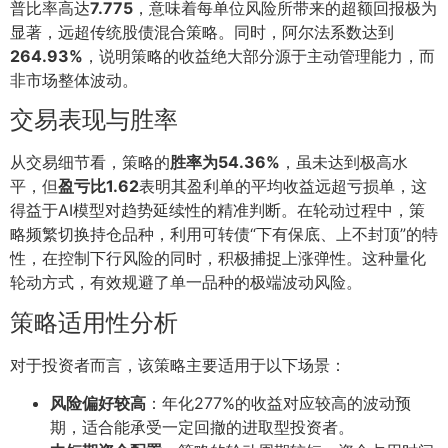
普比率高达
7.775
，意味着每单位风险所带来的超额回报极为
显著，远超传统股债混合策略。同时，阿尔法系数达到
264.93%
，说明策略的收益绝大部分源于主动管理能力，而
非市场整体波动。
交易表现与胜率
从交易细节看，策略的
胜率为54.36%
，虽未达到极高水
平，但
盈亏比1.62
表明其盈利单的平均收益远超亏损单，这
得益于AI模型对趋势延续性的精准判断。在轮动过程中，策
略频繁切换持仓品种，利用可转债“下有保底、上不封顶”的特
性，在控制下行风险的同时，积极捕捉上涨弹性。这种量化
轮动方式，有效规避了单一品种的极端波动风险。
策略适用性分析
对于投资者而言，该策略主要适用于以下场景：
风险偏好较高
：年化277%的收益对应较高的波动预
期，适合能承受一定回撤的进取型投资者。