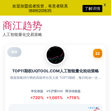
X
欢迎加盟或者投资，有意者联系
了解详情
18916201835
Skip
商江趋势
to
content
人工智能量化交易策略
跟单
22
TOP11期权UQTOOL.COM人工智能量化轮动策略
根据策略排行榜的高级评分买入前 TOP11期权，每日轮动一次...
年化收益
VS沪深300
阿尔法收益
+720%
+1,001%
+719%
+833.2%