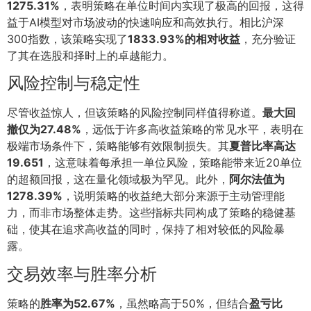
1275.31%
，表明策略在单位时间内实现了极高的回报，这得
益于AI模型对市场波动的快速响应和高效执行。相比沪深
300指数，该策略实现了
1833.93%的相对收益
，充分验证
了其在选股和择时上的卓越能力。
风险控制与稳定性
尽管收益惊人，但该策略的风险控制同样值得称道。
最大回
撤仅为27.48%
，远低于许多高收益策略的常见水平，表明在
极端市场条件下，策略能够有效限制损失。其
夏普比率高达
19.651
，这意味着每承担一单位风险，策略能带来近20单位
的超额回报，这在量化领域极为罕见。此外，
阿尔法值为
1278.39%
，说明策略的收益绝大部分来源于主动管理能
力，而非市场整体走势。这些指标共同构成了策略的稳健基
础，使其在追求高收益的同时，保持了相对较低的风险暴
露。
交易效率与胜率分析
策略的
胜率为52.67%
，虽然略高于50%，但结合
盈亏比