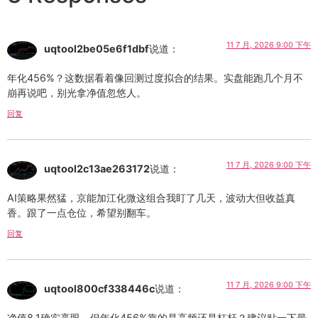
11 7 月, 2026 9:00 下午
uqtool2be05e6f1dbf
说道：
年化456%？这数据看着像回测过度拟合的结果。实盘能跑几个月不
崩再说吧，别光拿净值忽悠人。
回复
11 7 月, 2026 9:00 下午
uqtool2c13ae263172
说道：
AI策略果然猛，京能加江化微这组合我盯了几天，波动大但收益真
香。跟了一点仓位，希望别翻车。
回复
11 7 月, 2026 9:00 下午
uqtool800cf338446c
说道：
净值8.1确实亮眼，但年化456%靠的是高频还是杠杆？建议贴一下最