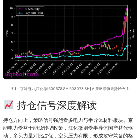
图1：京能电力,江化微[600578.SH,603078.SH] AI策略净值走势(合约1)
持仓信号深度解读
持仓方向上，策略信号强烈看多电力与半导体材料板块。京
能电力受益于能源转型政策，江化微则受半导体国产替代驱
动，多头力量对比占优，空头压力有限，形成攻守兼备的格