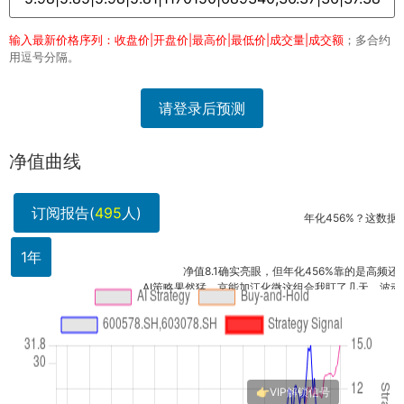
输入最新价格序列：收盘价|开盘价|最高价|最低价|成交量|成交额
；多合约
用逗号分隔。
请登录后预测
净值曲线
订阅报告(
495
人)
年化456%？这数据看着像
1年
净值8.1确实亮眼，但年化456%靠的是高频还是杠..
AI策略果然猛，京能加江化微这组合我盯了几天，波动...