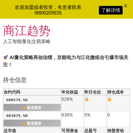
X
欢迎加盟或者投资，有意者联系
了解详情
18916201835
Skip
商江趋势
to
content
人工智能量化交易策略
AI量化策略再创佳绩，京能电力与江化微组合引爆市场关
注！
持仓信息
合约代码
年化收益
昨日仓位
持仓成本
526%
600578.SH
登录跟单
639%
0%
0
603078.SH
登录跟单
总市值
可用资金
总盈亏
持股变动