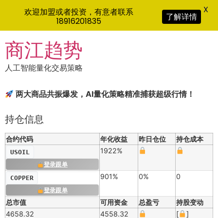
X
欢迎加盟或者投资，有意者联系
了解详情
18916201835
Skip
商江趋势
to
content
人工智能量化交易策略
两大商品共振爆发，AI量化策略精准捕获超级行情！
持仓信息
合约代码
年化收益
昨日仓位
持仓成本
1922%
USOIL
登录跟单
901%
0%
0
COPPER
登录跟单
总市值
可用资金
总盈亏
持股变动
4658.32
4558.32
[
]