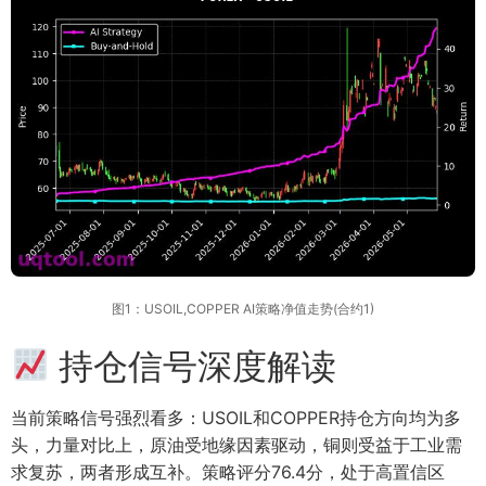
图1：USOIL,COPPER AI策略净值走势(合约1)
持仓信号深度解读
当前策略信号强烈看多：USOIL和COPPER持仓方向均为多
头，力量对比上，原油受地缘因素驱动，铜则受益于工业需
求复苏，两者形成互补。策略评分76.4分，处于高置信区