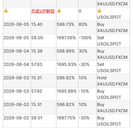
XAUUSD.FXCM
升级VIP解锁
0
USOILSPOT
2026-08-05
15.40
599.73%
80%
Buy
XAUUSD.FXCM
2026-08-05
58.00
1697.56%
-100%
Sell
USOILSPOT
2026-08-04
15.38
598.99%
30%
Buy
XAUUSD.FXCM
2026-08-04
57.93
1695.93%
-30%
Sell
USOILSPOT
2026-08-03
15.31
596.92%
10%
Hold
XAUUSD.FXCM
2026-08-03
57.92
1695.88%
-10%
Buy
USOILSPOT
2026-08-02
15.31
596.82%
10%
Buy
XAUUSD.FXCM
2026-08-02
58.01
1697.75%
-30%
Buy
USOILSPOT