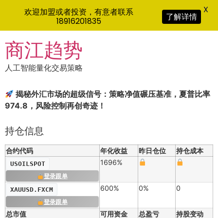
X
欢迎加盟或者投资，有意者联系
了解详情
18916201835
Skip
商江趋势
to
content
人工智能量化交易策略
揭秘外汇市场的超级信号：策略净值碾压基准，夏普比率
974.8，风险控制再创奇迹！
持仓信息
合约代码
年化收益
昨日仓位
持仓成本
1696%
USOILSPOT
登录跟单
600%
0%
0
XAUUSD.FXCM
登录跟单
总市值
可用资金
总盈亏
持股变动