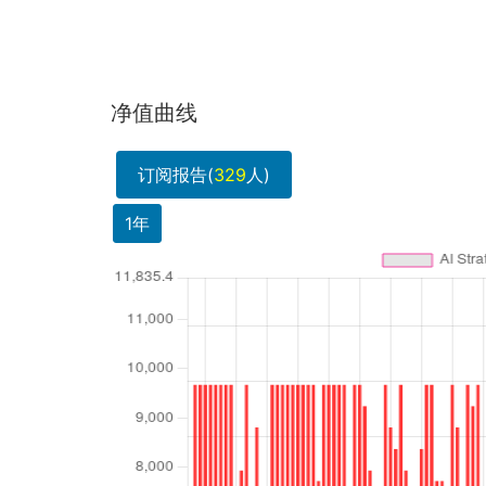
净值曲线
订阅报告(
329
人)
1年