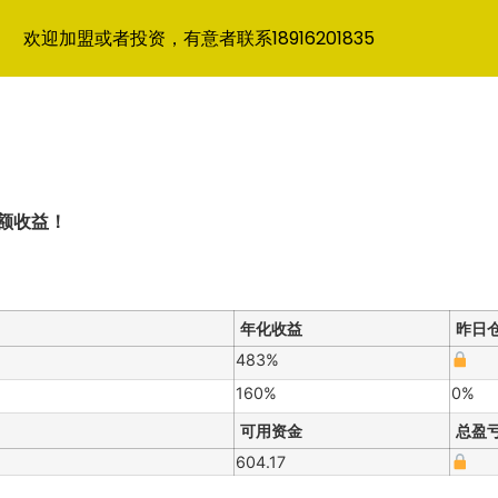
欢迎加盟或者投资，有意者联系18916201835
额收益！
年化收益
昨日
483%
160%
0%
可用资金
总盈
604.17