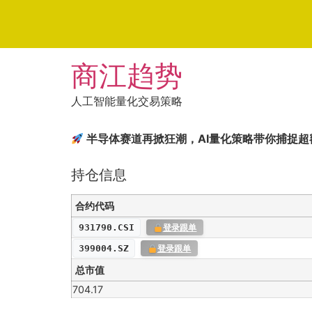
Skip
商江趋势
to
content
人工智能量化交易策略
半导体赛道再掀狂潮，AI量化策略带你捕捉超
持仓信息
合约代码
931790.CSI
登录跟单
399004.SZ
登录跟单
总市值
704.17