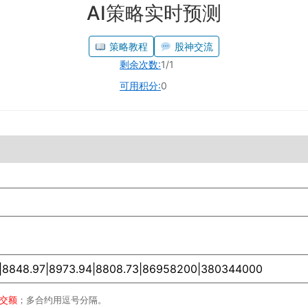
AI策略实时预测
策略教程
股神交流
剩余次数:
1/1
可用积分:
0
成交额
；多合约用逗号分隔。