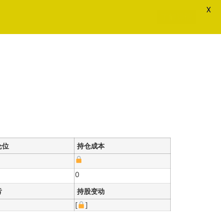
X
了解详情
仓位
持仓成本
0
亏
持股变动
[
]