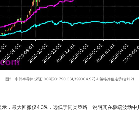
图2：中韩半导体,深证100R[931790.CSI,399004.SZ] AI策略净值走势(合约2)
示，最大回撤仅4.3%，远低于同类策略，说明其在极端波动