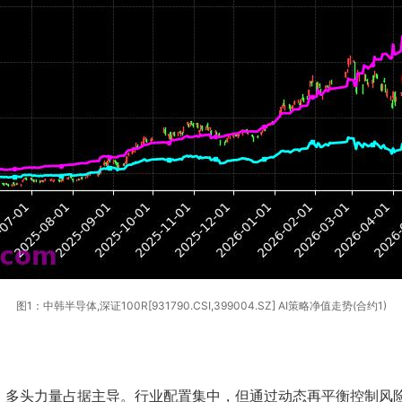
图1：中韩半导体,深证100R[931790.CSI,399004.SZ] AI策略净值走势(合约1)
，多头力量占据主导。行业配置集中，但通过动态再平衡控制风