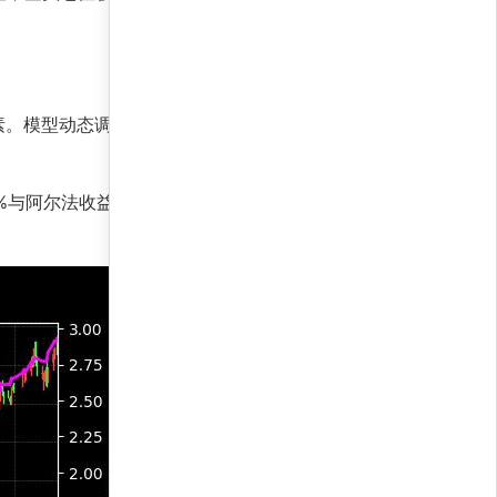
素。模型动态调整权重，捕捉短期波动中的长期趋
与阿尔法收益率6,484.9%形成鲜明对比，凸显