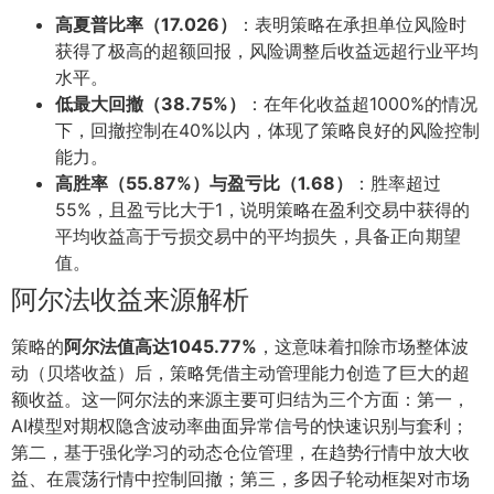
高夏普比率（17.026）
：表明策略在承担单位风险时
获得了极高的超额回报，风险调整后收益远超行业平均
水平。
低最大回撤（38.75%）
：在年化收益超1000%的情况
下，回撤控制在40%以内，体现了策略良好的风险控制
能力。
高胜率（55.87%）与盈亏比（1.68）
：胜率超过
55%，且盈亏比大于1，说明策略在盈利交易中获得的
平均收益高于亏损交易中的平均损失，具备正向期望
值。
阿尔法收益来源解析
策略的
阿尔法值高达1045.77%
，这意味着扣除市场整体波
动（贝塔收益）后，策略凭借主动管理能力创造了巨大的超
额收益。这一阿尔法的来源主要可归结为三个方面：第一，
AI模型对期权隐含波动率曲面异常信号的快速识别与套利；
第二，基于强化学习的动态仓位管理，在趋势行情中放大收
益、在震荡行情中控制回撤；第三，多因子轮动框架对市场