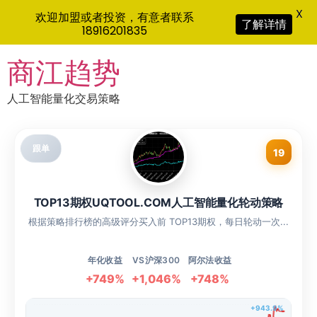
X
欢迎加盟或者投资，有意者联系
了解详情
18916201835
Skip
商江趋势
to
content
人工智能量化交易策略
跟单
19
TOP13期权UQTOOL.COM人工智能量化轮动策略
根据策略排行榜的高级评分买入前 TOP13期权，每日轮动一次...
年化收益
VS沪深300
阿尔法收益
+749%
+1,046%
+748%
+943.9%