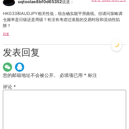
8 8 月, 2026 10:01 上午
uqtoolae8bf0d65352
说道：
HKG33和AUDJPY相关性低，组合确实能平滑曲线。但请问策略调
仓频率是日级还是周级？有没有考虑过港股的交易时段和流动性陷
阱？
回复
发表回复
您的邮箱地址不会被公开。
必填项已用
*
标注
评论
*