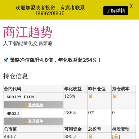
X
欢迎加盟或者投资，有意者联系
了解详情
18916201835
Skip
商江趋势
to
content
人工智能量化交易策略
策略净值飙升4.8倍，年化收益超254%！
持仓信息
合约代码
年化收益
昨日仓位
持仓成本
125%
AUDJPY.FXCM
登录跟单
286%
0%
0
HKG33
登录跟单
总市值
可用资金
总盈亏
持股变动
490.7
390.7
[
]