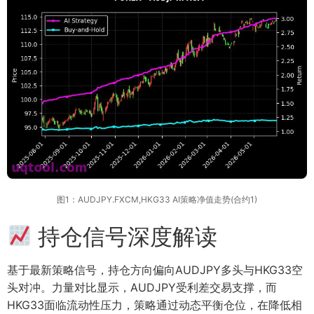
图1：AUDJPY.FXCM,HKG33 AI策略净值走势(合约1)
持仓信号深度解读
基于最新策略信号，持仓方向偏向AUDJPY多头与HKG33空
头对冲。力量对比显示，AUDJPY受利差交易支撑，而
HKG33面临流动性压力，策略通过动态平衡仓位，在降低相