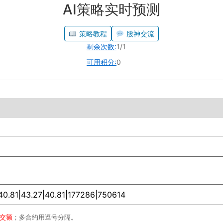
AI策略实时预测
策略教程
股神交流
剩余次数:
1/1
可用积分:
0
成交额
；多合约用逗号分隔。