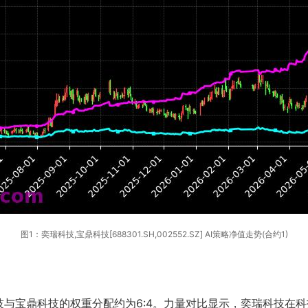
图1：奕瑞科技,宝鼎科技[688301.SH,002552.SZ] AI策略净值走势(合约1)
与宝鼎科技的权重分配约为6:4。力量对比显示，奕瑞科技在