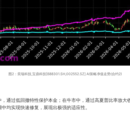
图2：奕瑞科技,宝鼎科技[688301.SH,002552.SZ] AI策略净值走势(合约2)
中，通过低回撤特性保护本金；在牛市中，通过高夏普比率放大
调中均实现快速修复，展现出极强的适应性。