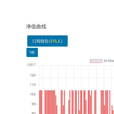
净值曲线
订阅报告(
315
人)
1年