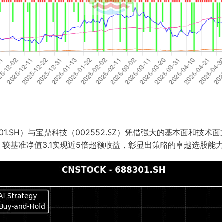
1.SH）与宝鼎科技（002552.SZ）凭借强大的基本面和技
，较基准净值3.1实现近5倍超额收益，彰显出策略的卓越选股能