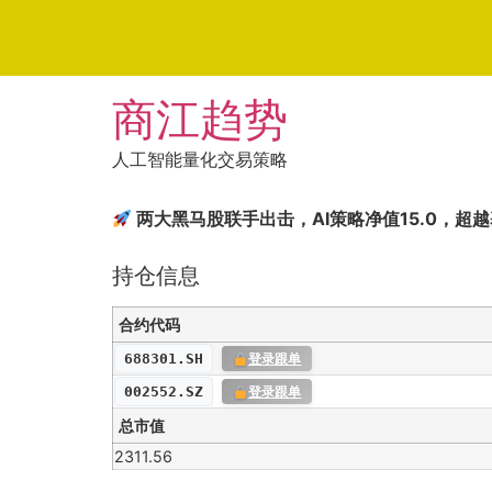
Skip
商江趋势
to
content
人工智能量化交易策略
两大黑马股联手出击，AI策略净值15.0，超
持仓信息
合约代码
688301.SH
登录跟单
002552.SZ
登录跟单
总市值
2311.56