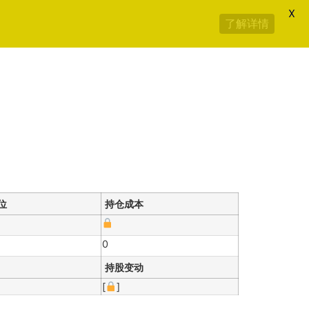
X
了解详情
位
持仓成本
0
持股变动
[
]