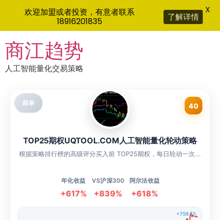
X
欢迎加盟或者投资，有意者联系
了解详情
18916201835
Skip
商江趋势
to
content
人工智能量化交易策略
跟单
40
TOP25期权UQTOOL.COM人工智能量化轮动策略
根据策略排行榜的高级评分买入前 TOP25期权，每日轮动一次...
年化收益
VS沪深300
阿尔法收益
+617%
+839%
+618%
+758.1%