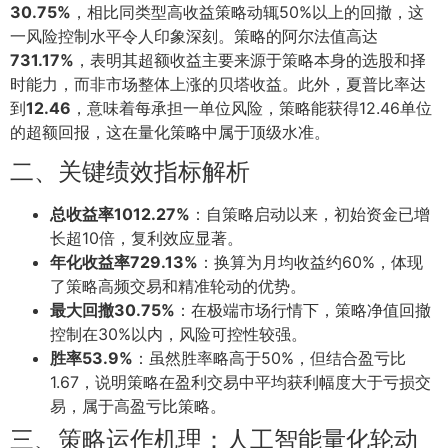
30.75%
，相比同类型高收益策略动辄50%以上的回撤，这
一风险控制水平令人印象深刻。策略的阿尔法值高达
731.17%
，表明其超额收益主要来源于策略本身的选股和择
时能力，而非市场整体上涨的贝塔收益。此外，夏普比率达
到
12.46
，意味着每承担一单位风险，策略能获得12.46单位
的超额回报，这在量化策略中属于顶级水准。
二、关键绩效指标解析
总收益率1012.27%
：自策略启动以来，初始资金已增
长超10倍，复利效应显著。
年化收益率729.13%
：换算为月均收益约60%，体现
了策略高频交易和精准轮动的优势。
最大回撤30.75%
：在极端市场行情下，策略净值回撤
控制在30%以内，风险可控性较强。
胜率53.9%
：虽然胜率略高于50%，但结合盈亏比
1.67，说明策略在盈利交易中平均获利幅度大于亏损交
易，属于高盈亏比策略。
三、策略运作机理：人工智能量化轮动