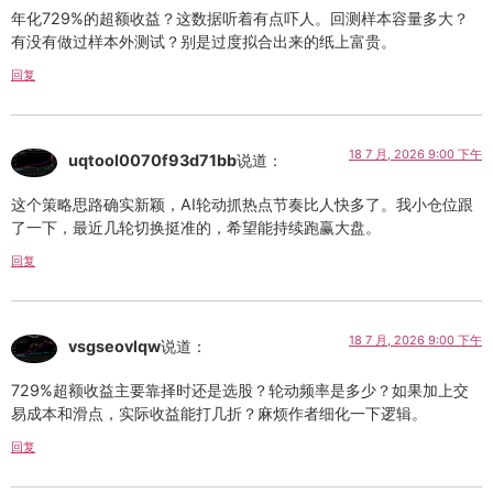
年化729%的超额收益？这数据听着有点吓人。回测样本容量多大？
有没有做过样本外测试？别是过度拟合出来的纸上富贵。
回复
18 7 月, 2026 9:00 下午
uqtool0070f93d71bb
说道：
这个策略思路确实新颖，AI轮动抓热点节奏比人快多了。我小仓位跟
了一下，最近几轮切换挺准的，希望能持续跑赢大盘。
回复
18 7 月, 2026 9:00 下午
vsgseovlqw
说道：
729%超额收益主要靠择时还是选股？轮动频率是多少？如果加上交
易成本和滑点，实际收益能打几折？麻烦作者细化一下逻辑。
回复