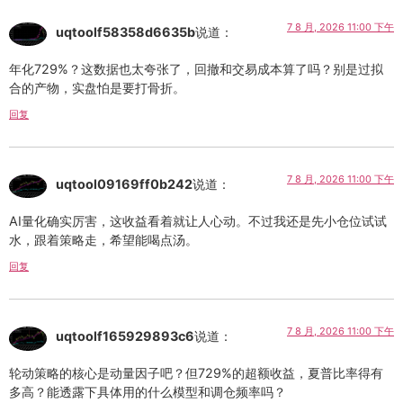
7 8 月, 2026 11:00 下午
uqtoolf58358d6635b
说道：
年化729%？这数据也太夸张了，回撤和交易成本算了吗？别是过拟
合的产物，实盘怕是要打骨折。
回复
7 8 月, 2026 11:00 下午
uqtool09169ff0b242
说道：
AI量化确实厉害，这收益看着就让人心动。不过我还是先小仓位试试
水，跟着策略走，希望能喝点汤。
回复
7 8 月, 2026 11:00 下午
uqtoolf165929893c6
说道：
轮动策略的核心是动量因子吧？但729%的超额收益，夏普比率得有
多高？能透露下具体用的什么模型和调仓频率吗？