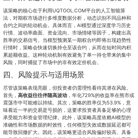
该策略的核心在于利用UQTOOL.COM平台的人工智能算
法，对期权市场进行多维度数据分析，动态识别不同品种和
合约之间的轮动机会。具体而言，AI模型通过深度学习历史
行情、波动率曲面、资金流向、市场情绪等因子，构建出高
胜率的交易信号。当模型预测某一期权合约即将出现趋势性
行情时，策略会快速切换持仓至该合约，从而在短时间内积
累超额收益。这种轮动机制有效避免了单一持仓带来的集中
风险，同时捕捉了市场中的非有效定价机会。
四、风险提示与适用场景
尽管该策略表现亮眼，但投资者仍需理性看待其潜在风险。
首先，
高收益往往伴随高波动
，年化729%的收益率在熊市或
震荡市中可能难以持续。其次，策略的胜率仅为53.9%，意
味着近一半的交易是亏损的，这要求投资者具备足够的心理
承受能力和资金管理纪律。此外，该策略高度依赖AI模型的
准确性和市场数据的时效性，任何模型失效或数据延迟都可
能导致回撤扩大。因此，该策略更适合风险偏好较高、具备