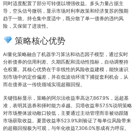
同时适度配置了部分可转债以增强收益。多头力量占据主
导，空头信号微弱，显示市场对利率政策和经济复苏的预期
趋于一致。持仓集中度适中，既分散了单一债券的违约风
险，又保留了进攻性。
策略核心优势
AI量化策略融合了机器学习算法和动态因子模型，通过实时
分析债券的信用利差、久期匹配和流动性指标，自动调整持
仓权重。其核心优势在于非线性的风险收益建模，能快速识
别市场中的定价偏差，并在低波动环境下捕捉套利机会，从
而在债券这一传统领域实现超额回报。
关键指标显示，策略的阿尔法收益率高达7,867.9%，远超基
准，表明其选券和择时能力卓越。贝塔收益率57.5%说明策略
对市场整体波动敞口较低，主要通过主动管理而非被动跟随
市场获取收益。夏普收益率523.9%则验证了每单位风险带来
的超额回报极为可观，与年化收益7,306.0%形成有力呼应。