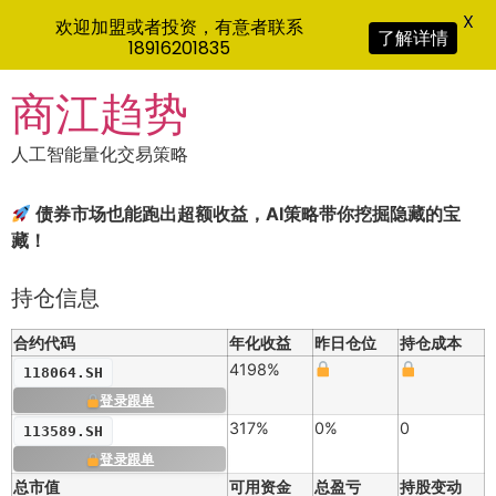
X
欢迎加盟或者投资，有意者联系
了解详情
18916201835
Skip
商江趋势
to
content
人工智能量化交易策略
债券市场也能跑出超额收益，AI策略带你挖掘隐藏的宝
藏！
持仓信息
合约代码
年化收益
昨日仓位
持仓成本
4198%
118064.SH
登录跟单
317%
0%
0
113589.SH
登录跟单
总市值
可用资金
总盈亏
持股变动