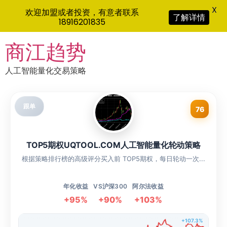
X
欢迎加盟或者投资，有意者联系
了解详情
18916201835
Skip
商江趋势
to
content
人工智能量化交易策略
跟单
76
TOP5期权UQTOOL.COM人工智能量化轮动策略
根据策略排行榜的高级评分买入前 TOP5期权，每日轮动一次...
年化收益
VS沪深300
阿尔法收益
+95%
+90%
+103%
+107.3%