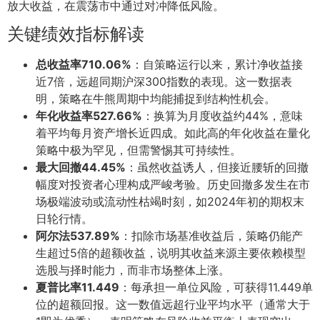
放大收益，在震荡市中通过对冲降低风险。
关键绩效指标解读
总收益率710.06%
：自策略运行以来，累计净收益接
近7倍，远超同期沪深300指数的表现。这一数据表
明，策略在牛熊周期中均能捕捉到结构性机会。
年化收益率527.66%
：换算为月度收益约44%，意味
着平均每月资产增长近四成。如此高的年化收益在量化
策略中极为罕见，但需警惕其可持续性。
最大回撤44.45%
：虽然收益诱人，但接近腰斩的回撤
幅度对投资者心理构成严峻考验。历史回撤多发生在市
场极端波动或流动性枯竭时刻，如2024年初的期权末
日轮行情。
阿尔法537.89%
：扣除市场基准收益后，策略仍能产
生超过5倍的超额收益，说明其收益来源主要依赖模型
选股与择时能力，而非市场整体上涨。
夏普比率11.449
：每承担一单位风险，可获得11.449单
位的超额回报。这一数值远超行业平均水平（通常大于