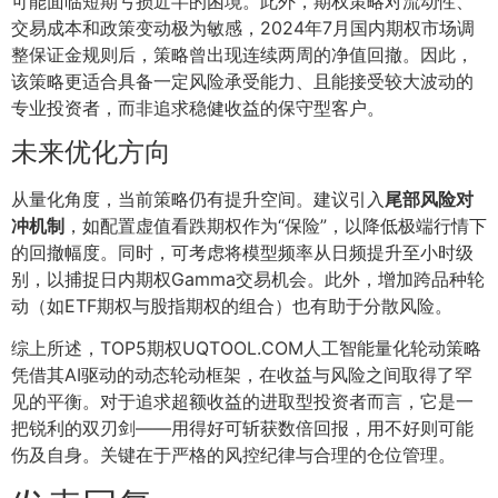
可能面临短期亏损近半的困境。此外，期权策略对流动性、
交易成本和政策变动极为敏感，2024年7月国内期权市场调
整保证金规则后，策略曾出现连续两周的净值回撤。因此，
该策略更适合具备一定风险承受能力、且能接受较大波动的
专业投资者，而非追求稳健收益的保守型客户。
未来优化方向
从量化角度，当前策略仍有提升空间。建议引入
尾部风险对
冲机制
，如配置虚值看跌期权作为“保险”，以降低极端行情下
的回撤幅度。同时，可考虑将模型频率从日频提升至小时级
别，以捕捉日内期权Gamma交易机会。此外，增加跨品种轮
动（如ETF期权与股指期权的组合）也有助于分散风险。
综上所述，TOP5期权UQTOOL.COM人工智能量化轮动策略
凭借其AI驱动的动态轮动框架，在收益与风险之间取得了罕
见的平衡。对于追求超额收益的进取型投资者而言，它是一
把锐利的双刃剑——用得好可斩获数倍回报，用不好则可能
伤及自身。关键在于严格的风控纪律与合理的仓位管理。