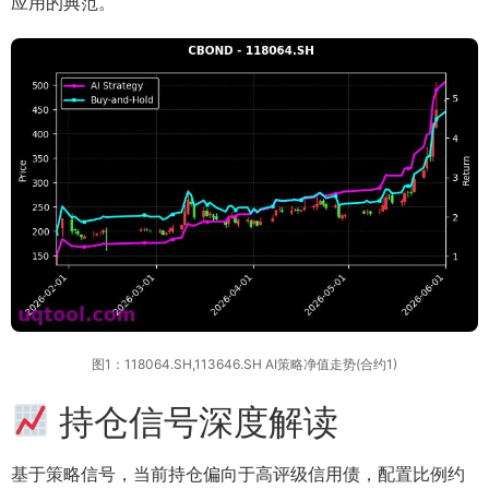
应用的典范。
图1：118064.SH,113646.SH AI策略净值走势(合约1)
持仓信号深度解读
基于策略信号，当前持仓偏向于高评级信用债，配置比例约