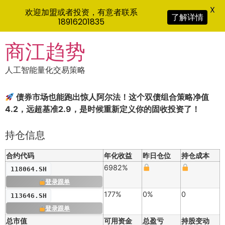
X
欢迎加盟或者投资，有意者联系
了解详情
18916201835
Skip
商江趋势
to
content
人工智能量化交易策略
债券市场也能跑出惊人阿尔法！这个双债组合策略净值
4.2，远超基准2.9，是时候重新定义你的固收投资了！
持仓信息
合约代码
年化收益
昨日仓位
持仓成本
6982%
118064.SH
登录跟单
177%
0%
0
113646.SH
登录跟单
总市值
可用资金
总盈亏
持股变动