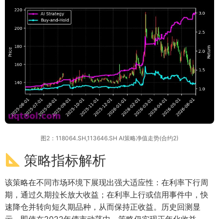
图2：118064.SH,113646.SH AI策略净值走势(合约2)
策略指标解析
该策略在不同市场环境下展现出强大适应性：在利率下行周
期，通过久期拉长放大收益；在利率上行或信用事件中，快
速降仓并转向短久期品种，从而保持正收益。历史回测显
示，即使在2022年债市动荡中，策略仍实现正年化收益。