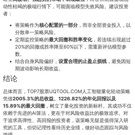
动性枯竭的极端行情下，可能面临模型失效风险。建议投资
者：
将策略作为
核心配置的一部分
，而非全部资金投入，以
分散单一策略风险。
定期监控策略的
最大回撤和胜率变化
，若连续出现超过
20%的回撤或胜率降至60%以下，需重新评估模型参
数。
结合自身风险偏好，
设置合理的止盈止损线
，避免因短
期波动影响长期收益。
结论
总体而言，TOP7股票UQTOOL.COM人工智能量化轮动策略
凭借
2005.3%的总收益、1226.82%的年化回报以及
15.89%的最大回撤
，树立了量化投资的新标杆。其成功不仅
依赖于先进的AI算法，更在于对风险收益比的极致追求。对
于追求高弹性、高回报的投资者，该策略无疑是值得深入研
究的工具，但切记理性看待历史业绩，做好动态跟踪与风险
管理。