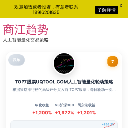
X
欢迎加盟或者投资，有意者联系
了解详情
18916201835
Skip
商江趋势
to
content
人工智能量化交易策略
跟单
7
TOP7股票UQTOOL.COM人工智能量化轮动策略
根据策略排行榜的高级评分买入前 TOP7股票，每日轮动一次...
年化收益
VS沪深300
阿尔法收益
+1,200%
+1,972%
+1,201%
+826.2%