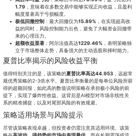
1.79
，意味着在多数交易中能够实现正向收益，且盈利
幅度显著高于亏损幅度。
极低回撤控制
：最大回撤仅为
15.89%
，在实现超高收
益的同时，风险控制能力出色，避免了大幅资金回撤带
来的心理压力。
超额收益显著
：阿尔法值高达
1229.46%
，表明策略独
立于市场整体走势，具备强大的主动选股和择时能力。
夏普比率揭示的风险收益平衡
值得特别关注的是，该策略的
夏普比率高达44.953
，远超常
规优秀策略的2-3倍水平。夏普比率衡量的是每单位风险所获
得的超额回报，如此高的数值说明策略在承担极小风险的前
提下，实现了爆炸性收益。这背后是AI模型对市场非线性关
系的精准捕捉，以及对尾部风险的有效规避。
策略适用场景与风险提示
尽管该策略表现卓越，但投资者仍需注意其适用环境。该策
略在
高波动、强趋势的市场中表现最佳
，而在长期震荡或流