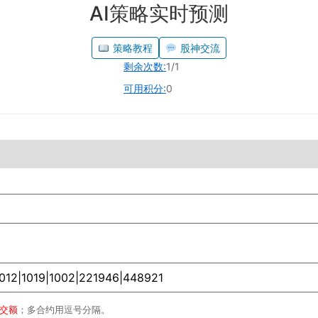
AI策略实时预测
策略教程
股神交流
剩余次数:
1/1
可用积分:
0
成交额
；多合约用逗号分隔。