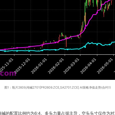
图1：瓶片2609,纯碱2701[PR2609.ZCE,SA2701.ZCE] AI策略净值走势(合约1)
碱的配置比例约为6:4。多头力量占据主导，空头头寸仅作为