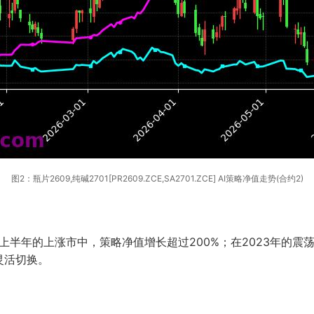
图2：瓶片2609,纯碱2701[PR2609.ZCE,SA2701.ZCE] AI策略净值走势(合约2)
上半年的上涨市中，策略净值增长超过200%；在2023年的震
灵活切换。