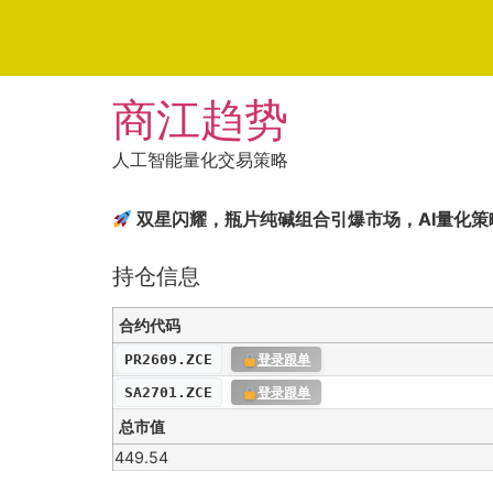
Skip
商江趋势
to
content
人工智能量化交易策略
双星闪耀，瓶片纯碱组合引爆市场，AI量化策
持仓信息
合约代码
PR2609.ZCE
登录跟单
SA2701.ZCE
登录跟单
总市值
449.54