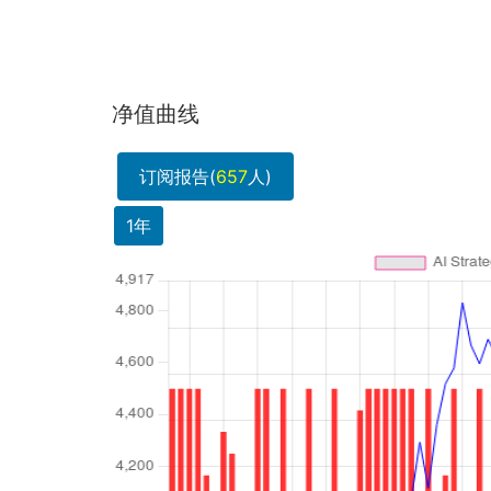
净值曲线
订阅报告(
657
人)
1年