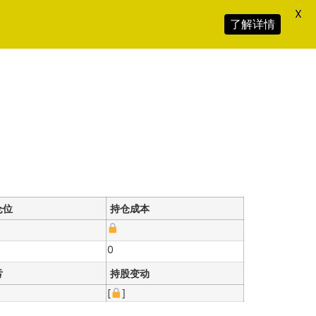
X
了解详情
仓位
持仓成本
0
亏
持股变动
[
]