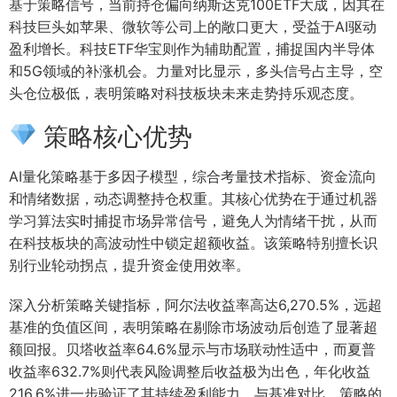
基于策略信号，当前持仓偏向纳斯达克100ETF大成，因其在
科技巨头如苹果、微软等公司上的敞口更大，受益于AI驱动
盈利增长。科技ETF华宝则作为辅助配置，捕捉国内半导体
和5G领域的补涨机会。力量对比显示，多头信号占主导，空
头仓位极低，表明策略对科技板块未来走势持乐观态度。
策略核心优势
AI量化策略基于多因子模型，综合考量技术指标、资金流向
和情绪数据，动态调整持仓权重。其核心优势在于通过机器
学习算法实时捕捉市场异常信号，避免人为情绪干扰，从而
在科技板块的高波动性中锁定超额收益。该策略特别擅长识
别行业轮动拐点，提升资金使用效率。
深入分析策略关键指标，阿尔法收益率高达6,270.5%，远超
基准的负值区间，表明策略在剔除市场波动后创造了显著超
额回报。贝塔收益率64.6%显示与市场联动性适中，而夏普
收益率632.7%则代表风险调整后收益极为出色，年化收益
216.6%进一步验证了其持续盈利能力。与基准对比，策略的