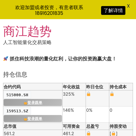
X
欢迎加盟或者投资，有意者联系
了解详情
18916201835
Skip
商江趋势
to
content
人工智能量化交易策略
抓住科技浪潮的量化红利，让你的投资跑赢大盘！
持仓信息
合约代码
年化收益
昨日仓位
持仓成本
325%
515000.SH
登录跟单
146%
0%
0
159513.SZ
登录跟单
总市值
可用资金
总盈亏
持股变动
561.2
461.2
[
]