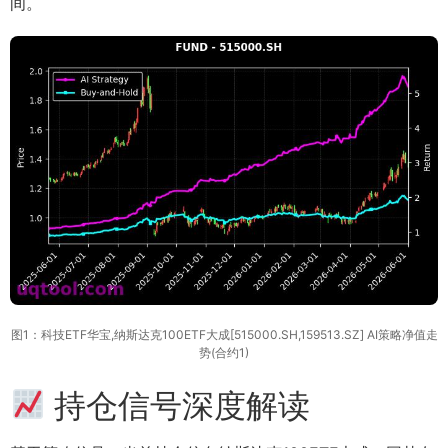
间。
图1：科技ETF华宝,纳斯达克100ETF大成[515000.SH,159513.SZ] AI策略净值走
势(合约1)
持仓信号深度解读