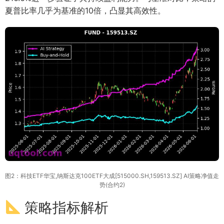
夏普比率几乎为基准的10倍，凸显其高效性。
图2：科技ETF华宝,纳斯达克100ETF大成[515000.SH,159513.SZ] AI策略净值走
势(合约2)
策略指标解析