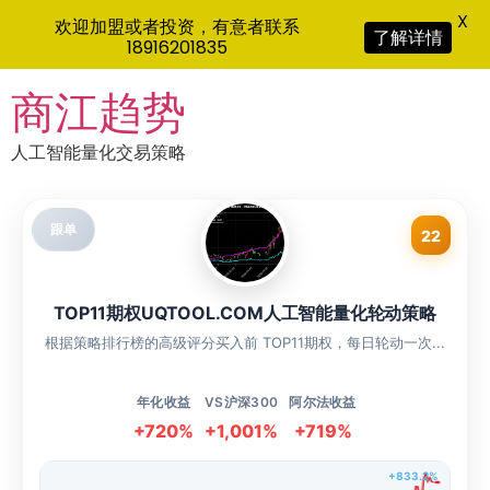
X
欢迎加盟或者投资，有意者联系
了解详情
18916201835
Skip
商江趋势
to
content
人工智能量化交易策略
跟单
22
TOP11期权UQTOOL.COM人工智能量化轮动策略
根据策略排行榜的高级评分买入前 TOP11期权，每日轮动一次...
年化收益
VS沪深300
阿尔法收益
+720%
+1,001%
+719%
+833.2%