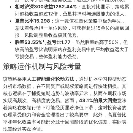
相对沪深300收益1282.44%
：直接对比显示，策略累
计超额收益超过12倍，凸显其择时与选股能力的强大。
夏普比率15.298
：这一数值在量化策略中极为罕见，
意味着每承担一单位风险，可获得超过15单位的超额回
报，风险调整后收益极其优秀。
胜率53.55%
与
盈亏比1.77
：虽然胜率略高于50%，但
较高的盈亏比说明策略在盈利交易中的平均收益远大于
亏损交易，整体盈利能力强劲。
策略运作机制与风险考量
该策略采用
人工智能量化轮动方法
，通过机器学习模型动态
分析市场数据，在不同资产或期权策略间进行快速切换。其
核心逻辑在于捕捉短期趋势与波动率异常，从而在期权市场
实现高频次、高精度的交易。然而，
43.1%的最大回撤
意味
着策略在极端行情下可能经历显著净值下滑，这对投资者的
心理承受能力和资金管理提出了较高要求。此外，高夏普比
率和年化收益率可能部分源于回测阶段的优化偏差，实际表
现需经过实盘验证。