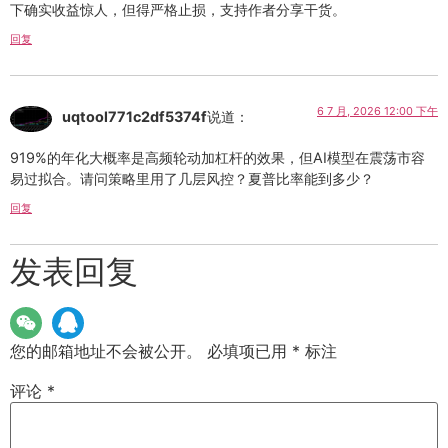
下确实收益惊人，但得严格止损，支持作者分享干货。
回复
6 7 月, 2026 12:00 下午
uqtool771c2df5374f
说道：
919%的年化大概率是高频轮动加杠杆的效果，但AI模型在震荡市容
易过拟合。请问策略里用了几层风控？夏普比率能到多少？
回复
发表回复
您的邮箱地址不会被公开。
必填项已用
*
标注
评论
*