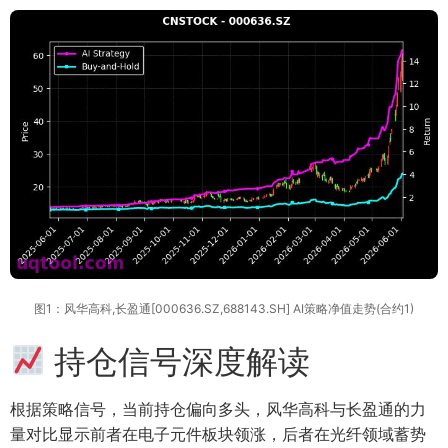
图1：风华高科,长盈通[000636.SZ,688143.SH] AI策略净值走势(合约1)
持仓信号深度解读
根据策略信号，当前持仓偏向多头，风华高科与长盈通的力
量对比显示前者在电子元件板块领涨，后者在光纤领域蓄势