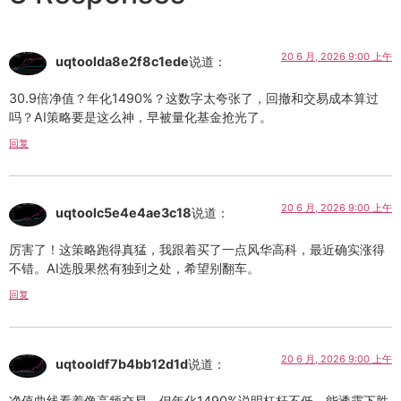
20 6 月, 2026 9:00 上午
uqtoolda8e2f8c1ede
说道：
30.9倍净值？年化1490%？这数字太夸张了，回撤和交易成本算过
吗？AI策略要是这么神，早被量化基金抢光了。
回复
20 6 月, 2026 9:00 上午
uqtoolc5e4e4ae3c18
说道：
厉害了！这策略跑得真猛，我跟着买了一点风华高科，最近确实涨得
不错。AI选股果然有独到之处，希望别翻车。
回复
20 6 月, 2026 9:00 上午
uqtooldf7b4bb12d1d
说道：
净值曲线看着像高频交易，但年化1490%说明杠杆不低。能透露下胜