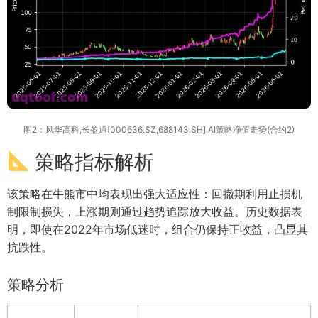
图2：风华高科,长盈通[000636.SZ,688143.SH] AI策略净值走势(合约2)
策略指标解析
该策略在牛熊市中均表现出强大适应性：回撤期利用止损机
制限制损失，上涨期则通过趋势追踪放大收益。历史数据表
明，即使在2022年市场低迷时，组合仍保持正收益，凸显其
抗跌性。
策略分析