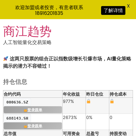
X
欢迎加盟或者投资，有意者联系
了解详情
18916201835
Skip
商江趋势
to
content
人工智能量化交易策略
这两只股票的组合正以指数级增长引爆市场，AI量化策略
揭示的潜力不容错过！
持仓信息
合约代码
年化收益
昨日仓位
持仓成本
977%
000636.SZ
登录跟单
2673%
0%
0
688143.SH
登录跟单
总市值
可用资金
总盈亏
持股变动