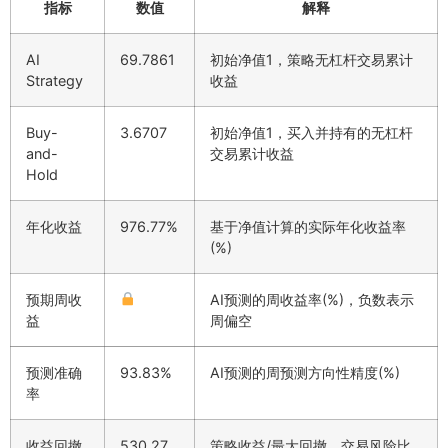
指标
数值
解释
AI
69.7861
初始净值1，策略无杠杆交易累计
Strategy
收益
Buy-
3.6707
初始净值1，买入并持有的无杠杆
and-
交易累计收益
Hold
年化收益
976.77%
基于净值计算的实际年化收益率
(%)
预期周收
AI预测的周收益率(%)，负数表示
益
周偏空
预测准确
93.83%
AI预测的周预测方向性精度(%)
率
收益回撤
530.27
策略收益/最大回撤，交易风险比