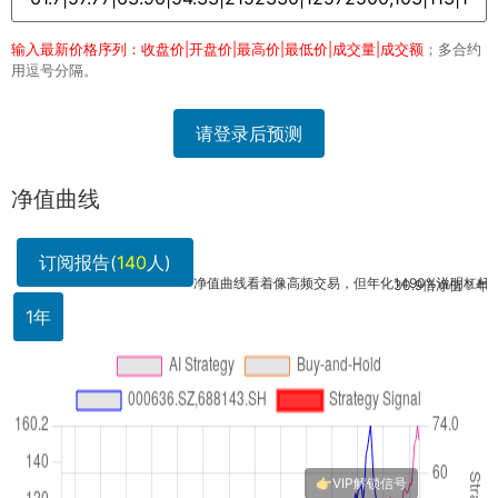
输入最新价格序列：收盘价|开盘价|最高价|最低价|成交量|成交额
；多合约
用逗号分隔。
请登录后预测
净值曲线
订阅报告(
140
人)
净值曲线看着像高频交易，但年化1490%说明杠杆不...
30.9倍净值？年化14
1年
厉害