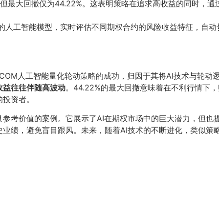
，但最大回撤仅为44.22%。这表明策略在追求高收益的同时
COM的人工智能模型，实时评估不同期权合约的风险收益特征，自
OL.COM人工智能量化轮动策略的成功，归因于其将AI技术与
收益往往伴随高波动
。44.22%的最大回撤意味着在不利行情
的投资者。
具参考价值的案例。它展示了AI在期权市场中的巨大潜力，但也
史业绩，避免盲目跟风。未来，随着AI技术的不断进化，类似策