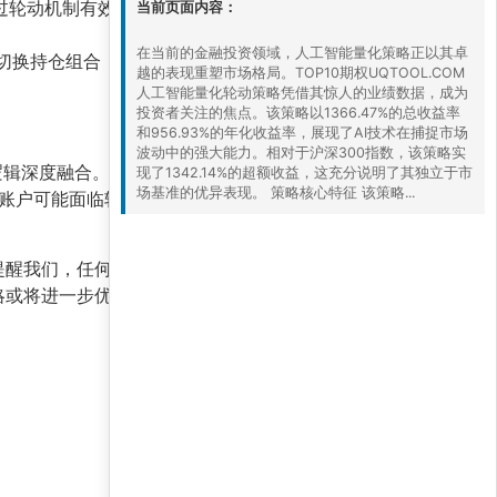
，通过轮动机制有效分散了风险，避免了极端市场环境
当前页面内容：
在当前的金融投资领域，人工智能量化策略正以其卓
动切换持仓组合，以应对市场风格的变化，从而持
越的表现重塑市场格局。TOP10期权UQTOOL.COM
人工智能量化轮动策略凭借其惊人的业绩数据，成为
投资者关注的焦点。该策略以1366.47%的总收益率
和956.93%的年化收益率，展现了AI技术在捕捉市场
波动中的强大能力。相对于沪深300指数，该策略实
轮动逻辑深度融合。高夏普比率和阿尔法值证明了其策
现了1342.14%的超额收益，这充分说明了其独立于市
场基准的优异表现。 策略核心特征 该策略...
下，账户可能面临较大幅度的净值回撤。因此，该策
提醒我们，任何策略都有其适用的市场环境。投资
略或将进一步优化风险收益比，为投资者创造更多