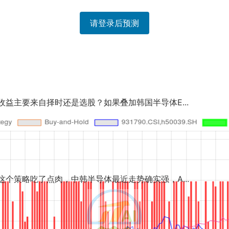
请登录后预测
是选股？如果叠加韩国半导体E...
中韩半导体最近走势确实强，A...