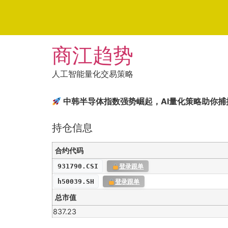
Skip
商江趋势
to
content
人工智能量化交易策略
中韩半导体指数强势崛起，AI量化策略助你捕
持仓信息
合约代码
931790.CSI
登录跟单
h50039.SH
登录跟单
总市值
837.23