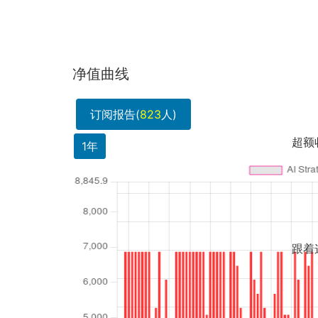
净值曲线
订阅报告(
823
人)
超额收益主要来自择时还
1年
跟着这个策略吃了点肉，