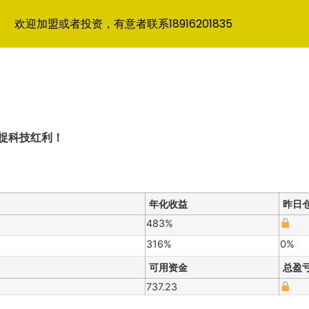
欢迎加盟或者投资，有意者联系18916201835
捉科技红利！
年化收益
昨日
483%
316%
0%
可用资金
总盈
737.23