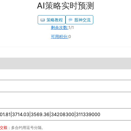
AI策略实时预测
策略教程
股神交流
剩余次数:
1/1
可用积分:
0
成交额
；多合约用逗号分隔。