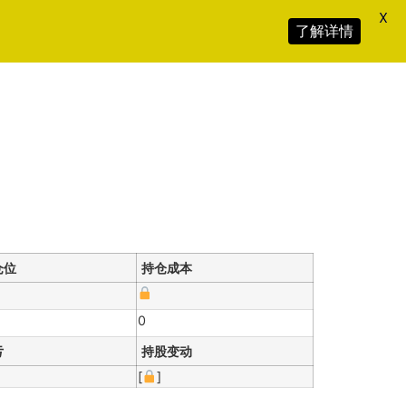
X
了解详情
仓位
持仓成本
0
亏
持股变动
[
]