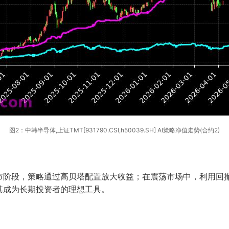
图2：中韩半导体,上证TMT[931790.CSI,h50039.SH] AI策略净值走势(合约2)
阶段，策略通过高贝塔配置放大收益；在震荡市场中，利用回撤
其成为长期投资者的理想工具。