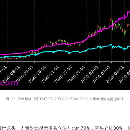
图1：中韩半导体,上证TMT[931790.CSI,h50039.SH] AI策略净值走势(合约1)
计龙头，力量对比显示多头仓位占比约70%，空头仓位30%