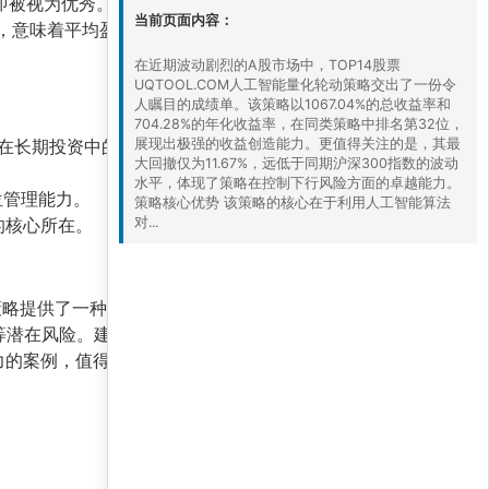
即被视为优秀。高夏普比率说明策略在承担单位风
当前页面内容：
，意味着平均盈利金额是平均亏损金额的1.72倍。
在近期波动剧烈的A股市场中，TOP14股票
UQTOOL.COM人工智能量化轮动策略交出了一份令
人瞩目的成绩单。该策略以1067.04%的总收益率和
704.28%的年化收益率，在同类策略中排名第32位，
略在长期投资中的有效性。
展现出极强的收益创造能力。更值得关注的是，其最
大回撤仅为11.67%，远低于同期沪深300指数的波动
水平，体现了策略在控制下行风险方面的卓越能力。
位管理能力。
策略核心优势 该策略的核心在于利用人工智能算法
的核心所在。
对...
策略提供了一种
高收益、低回撤
的投资范式。然
等潜在风险。建议投资者在配置此类策略时，结合
力的案例，值得深入研究与跟踪。