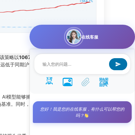
+564.7%
在线客服
。该策略以
1067.04%的总收益率
和
704.28%的年
，远低于同期沪深300指数的波动水平，体现了策
，AI模型能够捕捉到个股间的相对强弱关系，并在
场基准。同时，
相对沪深300的超额收益达到
您好！我是您的在线客服，有什么可以帮您的
吗？