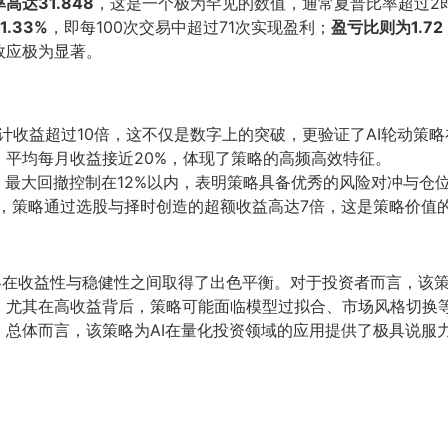
高达31.848
，这是一个极为罕见的数值，通常夏普比率超过2
.33%
，即每100次交易中超过71次实现盈利；
盈亏比则为1.72
效应极为显著。
计收益超过10倍，这不仅是数字上的突破，更验证了AI轮动策
，平均每月收益接近20%，体现了策略的高频高效特征。
，最大回撤控制在12%以内，表明策略具备优秀的风险对冲与仓
，策略通过选股与择时创造的超额收益高达7倍，这是策略价值
动策略在收益性与稳健性之间取得了出色平衡。对于投资者而言，该
，尤其在高收益背后，策略可能面临模型过拟合、市场风格切换
。总体而言，该策略为AI在量化投资领域的应用提供了极具说服