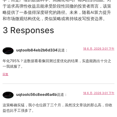
于追求高弹性收益且能承受阶段性回撤的投资者而言，该策
略提供了一条值得深度研究的路径。未来，随着AI算力提升
和市场微观结构优化，类似策略或将持续改写投资边界。
3 Responses
18 6 月, 2026 3:01 下午
uqtoolb84eb2b6d334
说道：
年化795%？这数据看着像回测过度优化的结果，实盘能跑出十分之
一我就服了。
回复
18 6 月, 2026 3:01 下午
uqtoolc56c8eed6a4b
说道：
这策略确实猛，我小仓位跟了三个月，虽然没文章说的那么高，但收
益也比手工强多了。