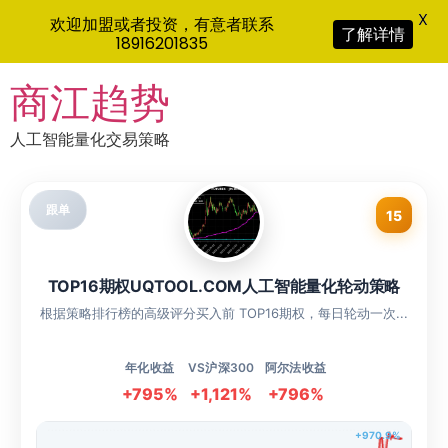
X
欢迎加盟或者投资，有意者联系
了解详情
18916201835
Skip
商江趋势
to
content
人工智能量化交易策略
跟单
15
TOP16期权UQTOOL.COM人工智能量化轮动策略
根据策略排行榜的高级评分买入前 TOP16期权，每日轮动一次...
年化收益
VS沪深300
阿尔法收益
+795%
+1,121%
+796%
+970.9%