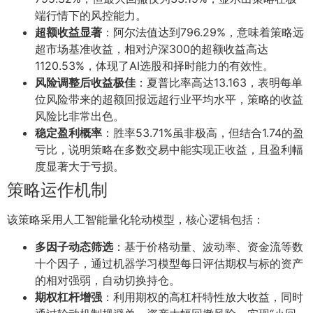
端行情下的风控能力。
超额收益显著
：阿尔法值达到796.29%，意味着策略远
超市场基准收益，相对沪深300的超额收益高达
1120.53%，体现了AI选股和择时能力的有效性。
风险调整后收益极佳
：夏普比率高达13.163，表明每单
位风险带来的超额回报远超行业平均水平，策略的收益
风险比非常出色。
稳定盈利概率
：胜率53.71%虽非极高，但结合1.74的盈
亏比，说明策略在多数交易中能实现正收益，且盈利幅
度显著大于亏损。
策略运作机制
该策略采用人工智能量化轮动模型，核心逻辑包括：
多因子动态筛选
：基于价格动量、波动率、资金流等数
十个因子，通过机器学习模型每日评估期权与标的资产
的相对强弱，自动切换持仓。
期权杠杆增强
：利用期权的高杠杆特性放大收益，同时