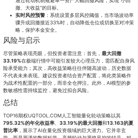
通过轮动机制规避单一资产大幅回撤风险，实现“小回
撤、大收益”的目标。
实时风控预警
：系统设置多层风控阈值，当市场波动率
骤升或回撤接近33%时，自动降低仓位或切换至对冲策
略，保护本金安全。
风险与启示
尽管策略表现亮眼，但投资者需注意：首先，
最大回撤
33.19%
在极端行情中可能引发较大心理压力，需匹配自身风
险承受能力；其次，高收益策略往往伴随高波动，历史数据
不代表未来表现。建议投资者结合资产配置，将此类策略作
为战术性配置的一部分，而非全仓押注。此外，AI模型的参
数敏感性需持续监控，避免过拟合风险。
总结
TOP16期权UQTOOL.COM人工智能量化轮动策略以其
795.32%的年化收益率
、
33.19%的最大回撤
和
13.163的夏
普比率
，展示了AI在量化投资领域的巨大潜力。它并非玄
学，而是严谨的数据科学、高频轮动与严格风控的结晶。对