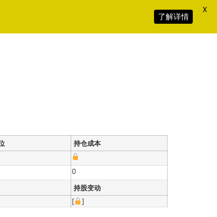
X
了解详情
位
持仓成本
0
持股变动
[
]