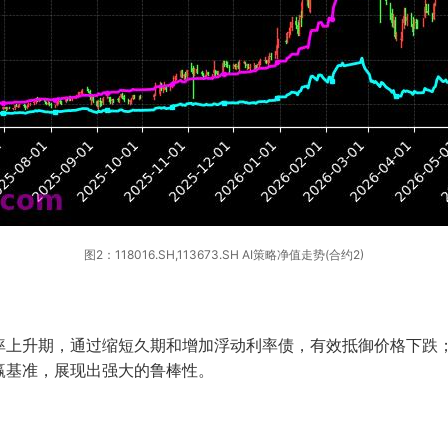
图2：118016.SH,113673.SH AI策略净值走势(合约2)
率上升期，通过缩短久期和增加浮动利率债，有效抵御价格下跌
赢基准，展现出强大的鲁棒性。