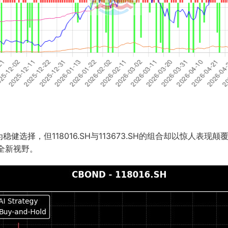
选择，但118016.SH与113673.SH的组合却以惊人表现
全新视野。