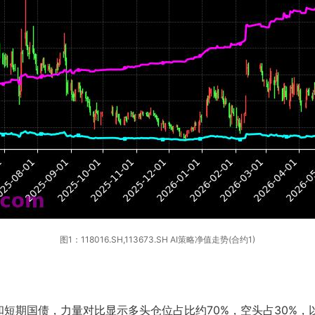
图1：118016.SH,113673.SH AI策略净值走势(合约1)
短期国债，力量对比显示多头仓位占比约70%，空头占30%