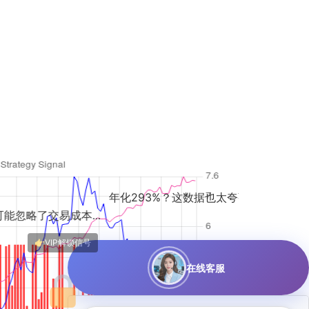
年化293%？这数据也太夸张了，回测样本和过拟合问...
.
AI策略果然厉害，这
在线客服