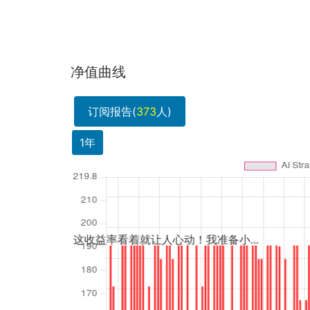
净值曲线
订阅报告(
373
人)
1年