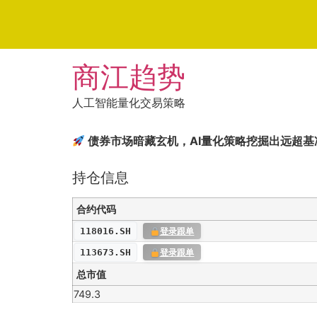
Skip
商江趋势
to
content
人工智能量化交易策略
债券市场暗藏玄机，AI量化策略挖掘出远超基
持仓信息
合约代码
118016.SH
登录跟单
113673.SH
登录跟单
总市值
749.3