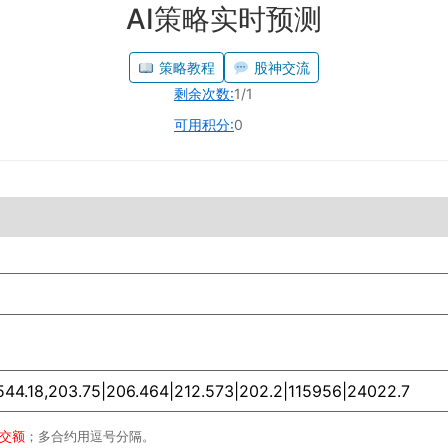
AI策略实时预测
策略教程
股神交流
剩余次数:
1/1
可用积分:
0
成交额
；多合约用逗号分隔。