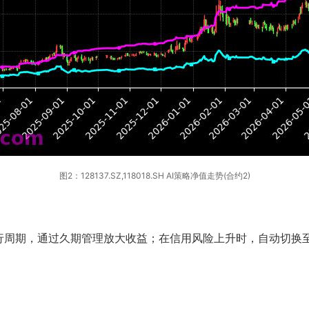
图2：128137.SZ,118018.SH AI策略净值走势(合约2)
行周期，通过久期管理放大收益；在信用风险上升时，自动切换