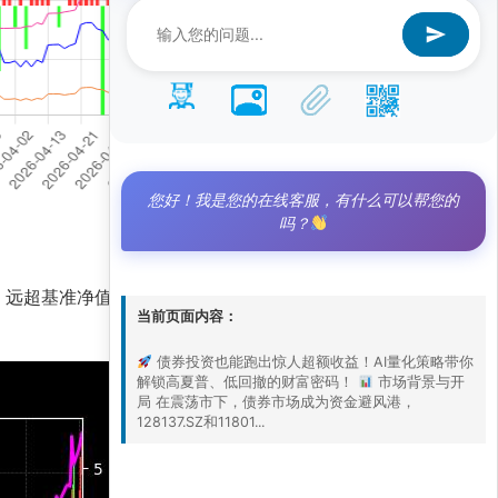
您好！我是您的在线客服，有什么可以帮您的
吗？
.2，远超基准净值2.0，显示出强劲的主动管理能
当前页面内容：
债券投资也能跑出惊人超额收益！AI量化策略带你
解锁高夏普、低回撤的财富密码！
市场背景与开
局 在震荡市下，债券市场成为资金避风港，
128137.SZ和11801...