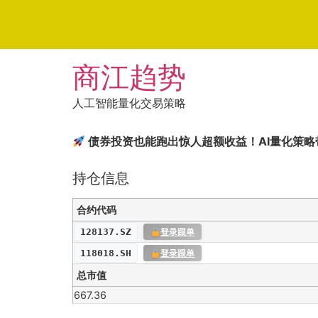
Skip
商江趋势
to
content
人工智能量化交易策略
债券投资也能跑出惊人超额收益！AI量化策
持仓信息
合约代码
128137.SZ
登录跟单
118018.SH
登录跟单
总市值
667.36