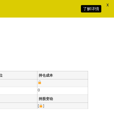
X
了解详情
位
持仓成本
0
持股变动
[
]