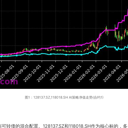
图1：128137.SZ,118018.SH AI策略净值走势(合约1)
债的混合配置。128137.SZ和118018.SH作为核心标