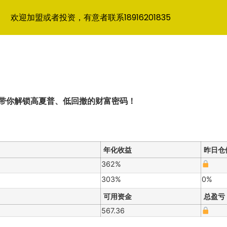
欢迎加盟或者投资，有意者联系18916201835
略带你解锁高夏普、低回撤的财富密码！
年化收益
昨日仓
362%
303%
0%
可用资金
总盈亏
567.36