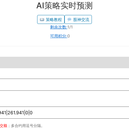
AI策略实时预测
策略教程
股神交流
剩余次数:
1/1
可用积分:
0
成交额
；多合约用逗号分隔。