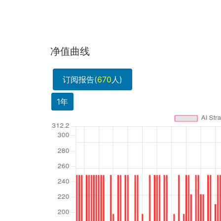
净值曲线
订阅报告(
670
人)
1年