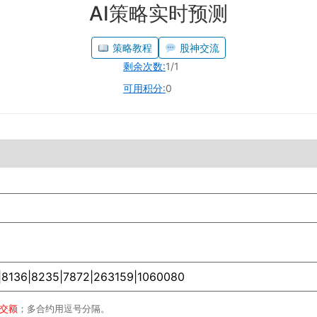
AI策略实时预测
策略教程
股神交流
剩余次数:
1/1
可用积分:
0
成交额
；多合约用逗号分隔。