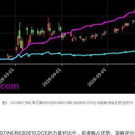
图1：EC2607.INE,苯乙烯2610[EC2607.INE,EB2610.DCE] AI策略净值走势(合约1)
.INE和EB2610.DCE的力量对比中，前者略占优势。策略评