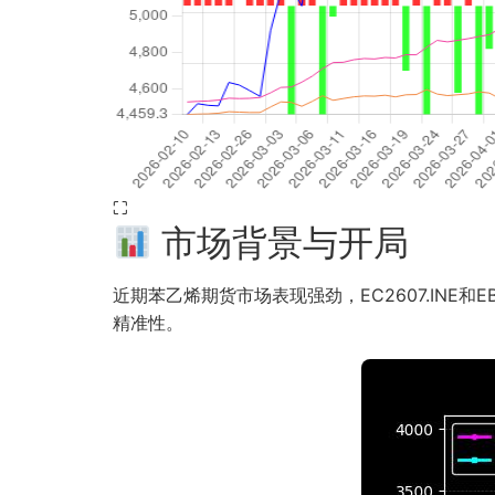
⛶
市场背景与开局
近期苯乙烯期货市场表现强劲，EC2607.INE和
精准性。