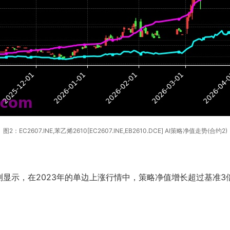
图2：EC2607.INE,苯乙烯2610[EC2607.INE,EB2610.DCE] AI策略净值走势(合约2)
显示，在2023年的单边上涨行情中，策略净值增长超过基准3