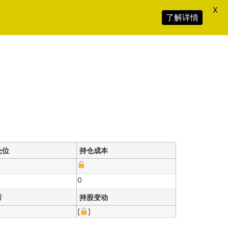
X
了解详情
仓位
持仓成本
0
亏
持股变动
[
]