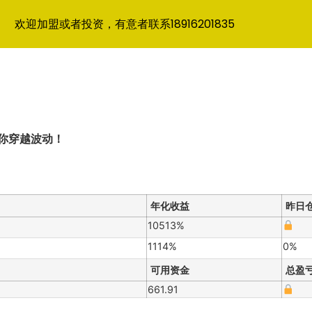
欢迎加盟或者投资，有意者联系18916201835
你穿越波动！
年化收益
昨日
10513%
1114%
0%
可用资金
总盈
661.91