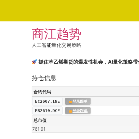
Skip
商江趋势
to
content
人工智能量化交易策略
抓住苯乙烯期货的爆发性机会，AI量化策略带
持仓信息
合约代码
EC2607.INE
登录跟单
EB2610.DCE
登录跟单
总市值
761.91