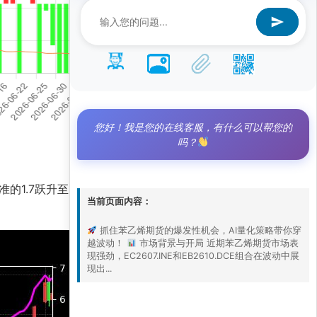
您好！我是您的在线客服，有什么可以帮您的
吗？
基准的1.7跃升至5.2，凸显出量化模型对趋势捕捉的
当前页面内容：
抓住苯乙烯期货的爆发性机会，AI量化策略带你穿
越波动！
市场背景与开局 近期苯乙烯期货市场表
现强劲，EC2607.INE和EB2610.DCE组合在波动中展
现出...