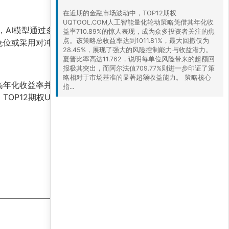
在近期的金融市场波动中，TOP12期权
UQTOOL.COM人工智能量化轮动策略凭借其年化收
，AI模型通过多因子分析、趋势跟踪和波动率预
益率710.89%的惊人表现，成为众多投资者关注的焦
点。该策略总收益率达到1011.81%，最大回撤仅为
仓位或采用对冲工具，避免深度回撤。
28.45%，展现了强大的风险控制能力与收益潜力。
夏普比率高达11.762，说明每单位风险带来的超额回
报极其突出，而阿尔法值709.77%则进一步印证了策
略相对于市场基准的显著超额收益能力。 策略核心
高年化收益率并非稳定复利，实际表现可能受市场
指...
12期权UQTOOL.COM人工智能量化轮动策