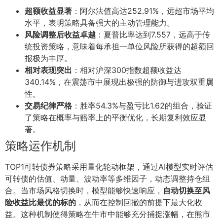
超额收益显著
：阿尔法值高达252.91%，远超市场平均
水平，表明策略具备强大的主动管理能力。
风险调整后收益卓越
：夏普比率达到7.557，远高于传
统投资策略，意味着每承担一单位风险所获得的超额回
报极为丰厚。
相对表现突出
：相对沪深300指数超额收益达
340.14%，在震荡市中展现出极强的防御与进攻双重属
性。
交易纪律严格
：胜率54.3%与盈亏比1.62的组合，验证
了策略在概率与赔率上的平衡优化，长期复利效应显
著。
策略运作机制
TOP1可转债券策略采用量化轮动框架，通过AI模型实时评估
可转债的估值、动量、波动率等多维因子，动态调整持仓组
合。当市场风格切换时，模型能够快速响应，
自动切换至风
险收益比最优的标的
，从而在控制回撤的前提下最大化收
益。这种机制使得策略在牛市中能够充分捕捉涨幅，在熊市