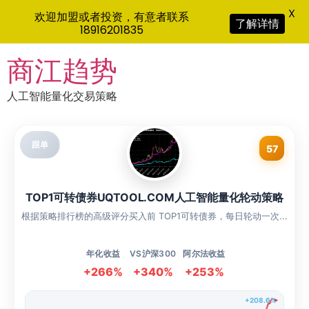
X
欢迎加盟或者投资，有意者联系
了解详情
18916201835
Skip
商江趋势
to
content
人工智能量化交易策略
跟单
57
TOP1可转债券UQTOOL.COM人工智能量化轮动策略
根据策略排行榜的高级评分买入前 TOP1可转债券，每日轮动一次...
年化收益
VS沪深300
阿尔法收益
+266%
+340%
+253%
+208.6%