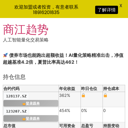
X
欢迎加盟或者投资，有意者联系
了解详情
18916201835
Skip
商江趋势
to
content
人工智能量化交易策略
债券市场也能跑出超额收益！AI量化策略精准出击，净值
超越基准4.2倍，夏普比率高达462！
持仓信息
合约代码
年化收益
昨日仓位
持仓成本
362%
128137.SZ
登录跟单
454%
0%
0
123207.SZ
登录跟单
总市值
可用资金
总盈亏
持股变动