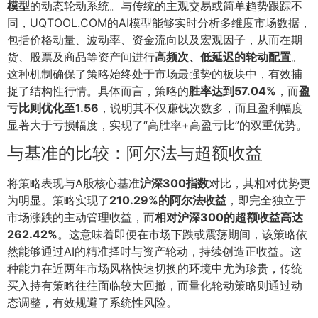
模型
的动态轮动系统。与传统的主观交易或简单趋势跟踪不
同，UQTOOL.COM的AI模型能够实时分析多维度市场数据，
包括价格动量、波动率、资金流向以及宏观因子，从而在期
货、股票及商品等资产间进行
高频次、低延迟的轮动配置
。
这种机制确保了策略始终处于市场最强势的板块中，有效捕
捉了结构性行情。具体而言，策略的
胜率达到57.04%
，而
盈
亏比则优化至1.56
，说明其不仅赚钱次数多，而且盈利幅度
显著大于亏损幅度，实现了“高胜率+高盈亏比”的双重优势。
与基准的比较：阿尔法与超额收益
将策略表现与A股核心基准
沪深300指数
对比，其相对优势更
为明显。策略实现了
210.29%的阿尔法收益
，即完全独立于
市场涨跌的主动管理收益，而
相对沪深300的超额收益高达
262.42%
。这意味着即便在市场下跌或震荡期间，该策略依
然能够通过AI的精准择时与资产轮动，持续创造正收益。这
种能力在近两年市场风格快速切换的环境中尤为珍贵，传统
买入持有策略往往面临较大回撤，而量化轮动策略则通过动
态调整，有效规避了系统性风险。