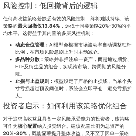
风险控制：低回撤背后的逻辑
任何高收益策略若缺乏有效的风险控制，终将难以持续。该
策略的
最大回撤仅13.84%
，远低于同类策略20%-30%的平
均水平。这得益于其内置的多层风控机制：
动态仓位管理：
AI模型会根据市场波动率自动调整杠杆
比例，在市场风险急剧上升时主动减仓。
多品种分散：
策略并非押注单一资产，而是通过期货、
ETF及衍生品的组合，实现跨市场、跨周期的风险分
散。
止损与止盈规则：
模型设定了严格的止损线，当单个头
寸亏损超过预设阈值时，系统会立即平仓，避免亏损扩
大。
投资者启示：如何利用该策略优化组合
对于追求高收益且具备一定风险承受能力的投资者，该策略
可作为
核心配置
纳入投资组合。建议配置比例为总资产的
20%-30%
，既能显著提升整体收益，又不至于因单一策略