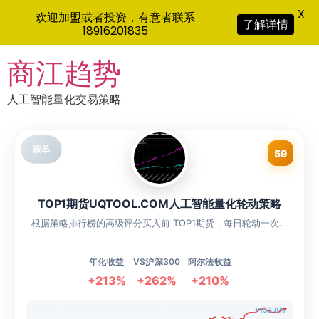
X
欢迎加盟或者投资，有意者联系
了解详情
18916201835
Skip
商江趋势
to
content
人工智能量化交易策略
跟单
59
TOP1期货UQTOOL.COM人工智能量化轮动策略
根据策略排行榜的高级评分买入前 TOP1期货，每日轮动一次...
年化收益
VS沪深300
阿尔法收益
+213%
+262%
+210%
+150.8%