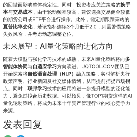
的回撤而影响整体稳定性。同时，投资者应关注策略的
换手
率
与
交易成本
，由于轮动频率较高，建议选择交易佣金较低
的期货公司或ETF平台进行操作。此外，需定期跟踪策略的
夏普比率变化
，若该指标连续3个月低于2.0，则需警惕策略
失效风险，并考虑动态调整仓位。
未来展望：AI量化策略的进化方向
随着大模型与强化学习技术的成熟，未来AI量化策略将向
多
智能体协同
与
自适应学习
方向演进。UQTOOL.COM团队已
开始探索将
自然语言处理（NLP）
融入策略，实时解析央行
政策声明、行业新闻及社交媒体情绪，从而提前捕捉市场拐
点。同时，
联邦学习
技术的应用将进一步提升模型的泛化能
力，避免过拟合历史数据。可以预见，像TOP1期货这样的AI
量化轮动策略，将成为未来十年资产管理行业的核心竞争力
来源。
发表回复