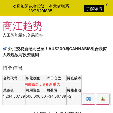
X
欢迎加盟或者投资，有意者联系
了解详情
18916201835
Skip
商江趋势
to
content
人工智能量化交易策略
外汇交易新纪元已至！AUS200与CANNABIS组合以惊
人表现改写投资规则！
持仓信息
合约代码
年化收益
昨日仓位
持仓成本
网络错误，请刷新重试
总市值
可用资金
总盈亏
持股变动
1,234,567.89
500,000.00
+34,567.89
+2