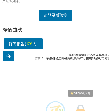
用逗号分隔。
请登录后预测
净值曲线
订阅报告(
178
人)
9%的净值增长在趋势策略里算不错，但年
1年
厉害了，双核驱动思路确实新颖，AUS200和Can...
年化481%？这数据太夸张了，回撤和最大亏损都没提..